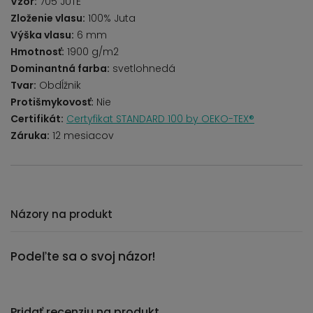
Vzor:
705 JUTE
Zloženie vlasu:
100% Juta
Výška vlasu:
6 mm
Hmotnosť:
1900 g/m2
Dominantná farba:
svetlohnedá
Tvar:
Obdĺžnik
Protišmykovosť:
Nie
Certifikát:
Certyfikat STANDARD 100 by OEKO-TEX®
Záruka:
12 mesiacov
Názory na produkt
Podeľte sa o svoj názor!
Pridať recenziu na produkt