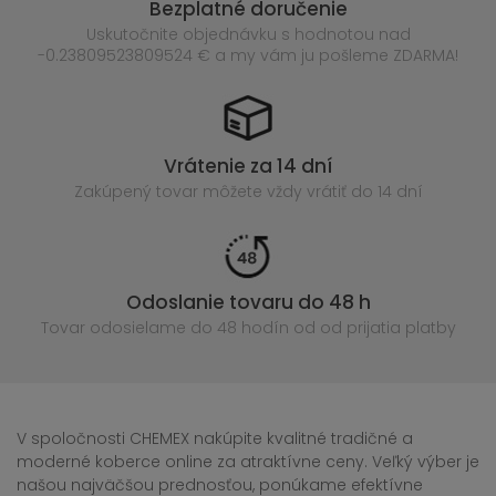
Bezplatné doručenie
Uskutočnite objednávku s hodnotou nad
-0.23809523809524 € a my vám ju pošleme ZDARMA!
Vrátenie za 14 dní
Zakúpený
tovar môžete vždy vrátiť do 14 dní
Odoslanie tovaru do 48 h
Tovar odosielame do 48 hodín
od od prijatia platby
V spoločnosti CHEMEX nakúpite kvalitné tradičné a
moderné koberce online za atraktívne ceny. Veľký výber je
našou najväčšou prednosťou, ponúkame efektívne