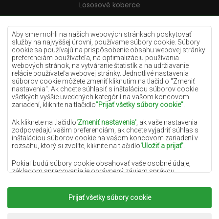
Lososové koberce
Krémové koberce
Lilac koberce
Aby sme mohli na našich webových stránkach poskytovať
služby na najvyššej úrovni, používame súbory cookie. Súbory
Žlté koberce
cookie sa používajú na prispôsobenie obsahu webovej stránky
preferenciám používateľa, na optimalizáciu používania
Mätové koberce
webových stránok, na vytváranie štatistík a na udržiavanie
relácie používateľa webovej stránky. Jednotlivé nastavenia
Modré koberce
súborov cookie môžete zmeniť kliknutím na tlačidlo "Zmeniť
nastavenia". Ak chcete súhlasiť s inštaláciou súborov cookie
Oranžové koberce
všetkých vyššie uvedených kategórií na vašom koncovom
Ružové koberce
zariadení, kliknite na tlačidlo
"Prijať všetky súbory cookie"
.
Šedé koberce
Ak kliknete na tlačidlo
'Zmeniť nastavenia'
, ak vaše nastavenia
zodpovedajú vašim preferenciám, ak chcete vyjadriť súhlas s
Terakotové koberce
inštaláciou súborov cookie na vašom koncovom zariadení v
rozsahu, ktorý si zvolíte, kliknite na tlačidlo
'Uložiť a prijať'
.
Zelené koberce
Zlaté koberce
Pokiaľ budú súbory cookie obsahovať vaše osobné údaje,
základom spracovania je oprávnený záujem správcu
osobných údajov (DYWANYCHEMEX) alebo tretích strán v
podobe poskytovania vysokokvalitných služieb na našej
webovej stránke a marketingových aktivít správcu osobných
Prijať všetky súbory cookie
Copyright 2022
Koberce Chemex.
Všetky práva
údajov a jeho dôveryhodných partnerov.
vyhradené.