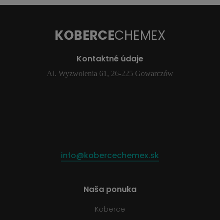
KOBERCE
CHEMEX
Kontaktné údaje
Al. Wyzwolenia 61, 26-225 Gowarczów
info@kobercechemex.sk
Naša ponuka
Koberce