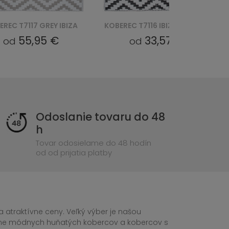
KOBEREC T7116 IBIZA - CZARNY
KOBEREC 4300 CALMA - BEŻOWY
33,57 €
40,71 €
od
od
Odoslanie tovaru do 48
h
Tovar odosielame do 48 hodín
od od prijatia platby
 atraktívne ceny. Veľký výber je našou
tane módnych huňatých kobercov a kobercov s