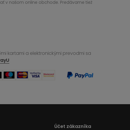
ednať v našom online obchode. Predávame tiež
ými kartami a elektronickými prevodmi sa
PayU
Účet zákazníka