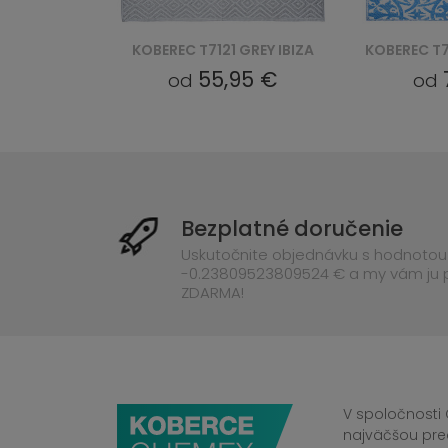
GREY IBIZA
KOBEREC T7120 IBIZA - GRANATOWY
5 €
75,24 €
od
od
Bezplatné doručenie
Uskutočnite objednávku s hodnotou
-0.23809523809524 € a my vám ju
ZDARMA!
V spoločnosti 
najväčšou pre