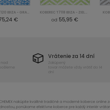
KOBEREC T7118 IBIZA - ZIELONY
KOBEREC T7117 GREY IBIZA
55,95 €
55,95 €
od
Vrátenie za 14 dní
 nad
Zakúpený
 pošleme
tovar môžete vždy vrátiť do 14
dní
CHEMEX nakúpite kvalitné tradičné a moderné koberce online za
dnosťou, ponúkame efektívne koberce pre každý interiér vrá