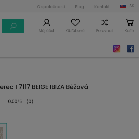
SK
O spoločnosti
Blog
Kontakt
Môj účet
Obľúbené
Porovnať
Košík
erec T7117 BEIGE IBIZA Béžová
0,00
/5
(0)