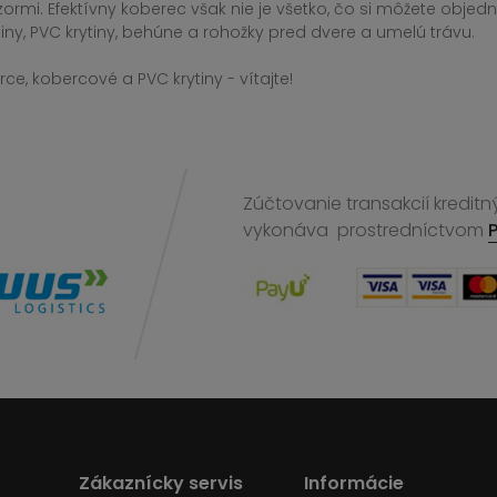
zormi. Efektívny koberec však nie je všetko, čo si môžete obj
iny, PVC krytiny, behúne a rohožky pred dvere a umelú trávu.
ce, kobercové a PVC krytiny - vítajte!
Zúčtovanie transakcií kreditn
vykonáva
prostredníctvom
Zákaznícky servis
Informácie