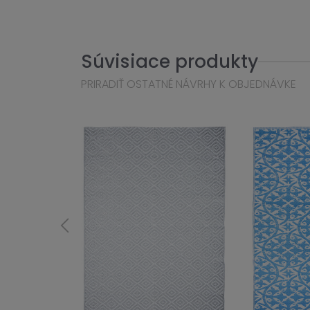
Súvisiace produkty
PRIRADIŤ OSTATNÉ NÁVRHY K OBJEDNÁVKE