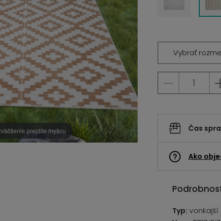
Vybrať rozme
Čas spr
zväčšenie prejdite myšou
Ako obje
Podrobnost
Typ:
vonkajší