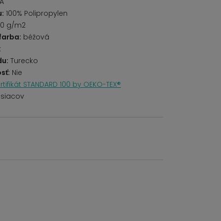
ZA
u:
100% Polipropylen
0 g/m2
farba:
béžová
k
du:
Turecko
sť:
Nie
rtifikát STANDARD 100 by OEKO-TEX®
siacov