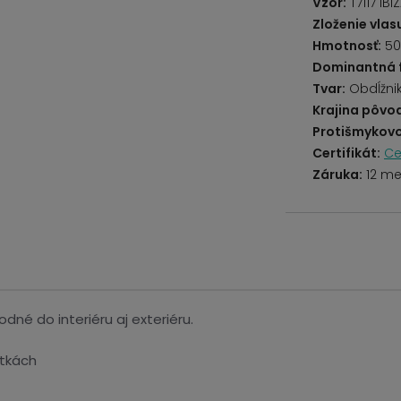
Vzor:
T7117 IBI
Zloženie vlas
Hmotnosť:
50
Dominantná 
Tvar:
Obdĺžni
Krajina pôvo
Protišmykovo
Certifikát:
Ce
Záruka:
12 me
dné do interiéru aj exteriéru.
otkách