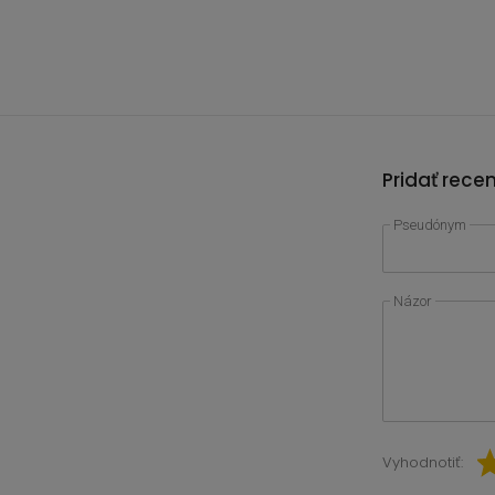
Pridať rece
Pseudónym
Názor
Vyhodnotiť: