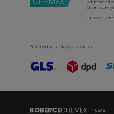
orientálnymi v
kobercové kryt
CHEMEX - kober
Preprava sa realizuje pomocou:
KOBERCE
CHEMEX
Naša