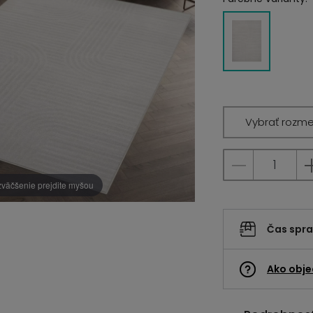
Vybrať rozme
zväčšenie prejdite myšou
Čas spr
Ako obje