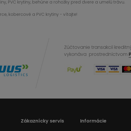
iny, PVC krytiny, behúne a rohožky pred dvere a umelú trávu.
ce, kobercové a PVC krytiny - vítajte!
Zúčtovanie transakcií kreditn
vykonáva
prostredníctvom
Zákaznícky servis
Informácie