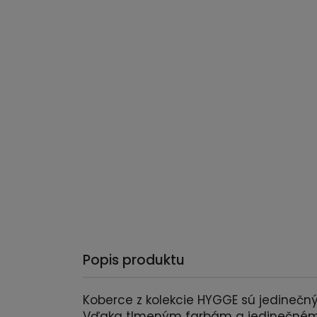
Popis produktu
Koberce z kolekcie HYGGE sú jedinečný
Vďaka tlmeným farbám a jedinečnému