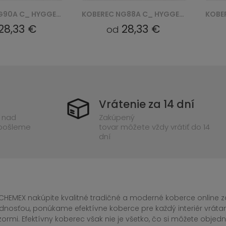
KOBEREC NG88A C_ HYGGE - KREMOWY, BIAŁY
KOBEREC NG85A C_ HYGGE - KREMOWY, BIAŁY
28,33 €
28,33 €
od
Vrátenie za 14 dní
 nad
Zakúpený
 pošleme
tovar môžete vždy vrátiť do 14
dní
CHEMEX nakúpite kvalitné tradičné a moderné koberce online za
dnosťou, ponúkame efektívne koberce pre každý interiér vrá
zormi. Efektívny koberec však nie je všetko, čo si môžete obj