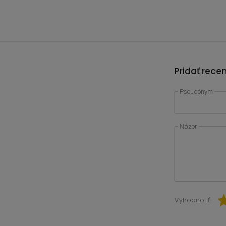
Pridať rece
Pseudónym
Názor
Vyhodnotiť: