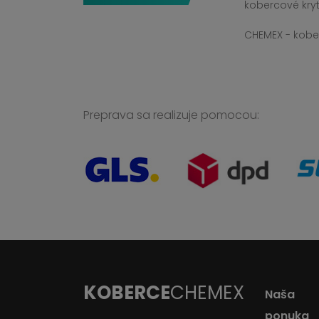
kobercové kryt
CHEMEX - kober
Preprava sa realizuje pomocou:
KOBERCE
CHEMEX
Naša
ponuka