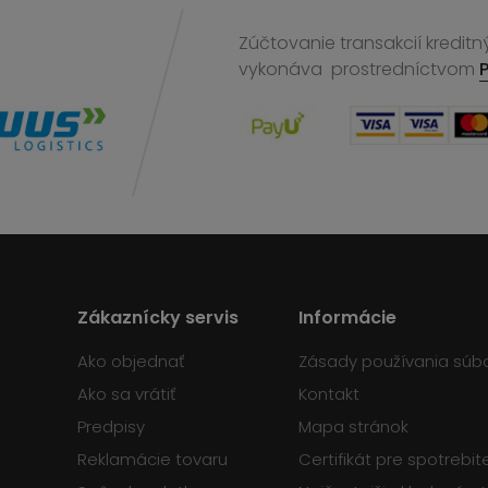
Zúčtovanie transakcií kreditn
vykonáva
prostredníctvom
Zákaznícky servis
Informácie
Ako objednať
Zásady používania súb
Ako sa vrátiť
Kontakt
Predpisy
Mapa stránok
Reklamácie tovaru
Certifikát pre spotrebi