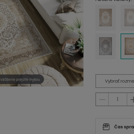
zväčšenie prejdite myšou
Vybrať rozme
Čas spr