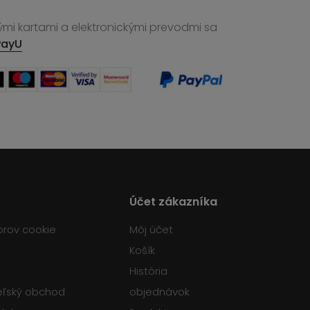
ými kartami a elektronickými prevodmi sa
PayU
Účet zákazníka
orov cookie
Môj účet
Košík
História
teľský obchod
objednávok