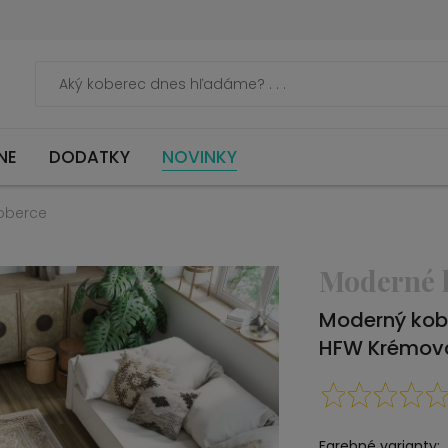
NE
DODATKY
NOVINKY
oberce
Moderné 
Moderný kob
HFW Krémov
Farebné varianty: