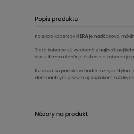
Popis produktu
Kolekcia kobercov
HERA
je nadčasová, módne
Tieto koberce sú vyrobené z najkvalitnejšie
vlasu 10 mm uľahčuje čistenie a koberec je p
Kolekcia sa perfektne hodí k rôznym štýlom 
dominantným prvkom aj doplnkom každej mi
Názory na produkt