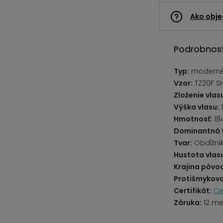
Ako obje
Podrobnost
Typ:
moderné,
Vzor:
TZ20F S
Zloženie vlas
Výška vlasu:
Hmotnosť:
18
Dominantná 
Tvar:
Obdĺžni
Hustota vlas
Krajina pôvo
Protišmykovo
Certifikát:
Ce
Záruka:
12 me