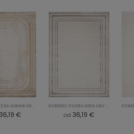
KOBEREC PG48A HERA HBV - BIAŁY
KOBEREC PC45A HERA GZU - BIAŁY
36,19 €
36,19 €
od