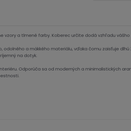
 vzory a tlmené farby. Koberec určite dodá vzhľadu vášho in
ho, odolného a mäkkého materiálu, vďaka čomu zaisťuje dlhú ž
ríjemný na dotyk.
interiéru. Odporúča sa od moderných a minimalistických aran
estnosti.