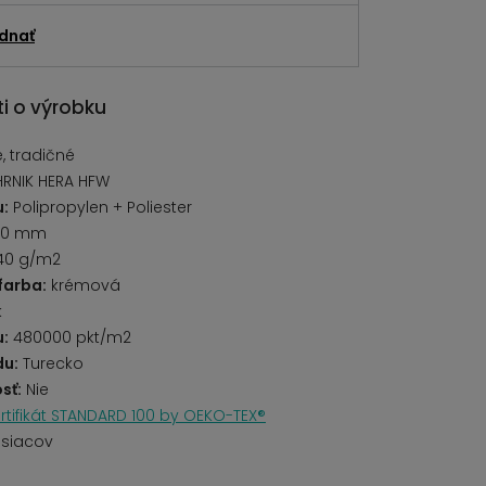
dnať
i o výrobku
 tradičné
HRNIK HERA HFW
u:
Polipropylen + Poliester
10 mm
40 g/m2
farba:
krémová
k
u:
480000 pkt/m2
du:
Turecko
sť:
Nie
rtifikát STANDARD 100 by OEKO-TEX®
siacov