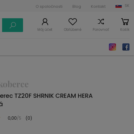
SK
O spoločnosti
Blog
Kontakt
Môj účet
Obľúbené
Porovnať
Košík
koberce
erec TZ20F SHRNIK CREAM HERA
á
0,00
/5
(0)