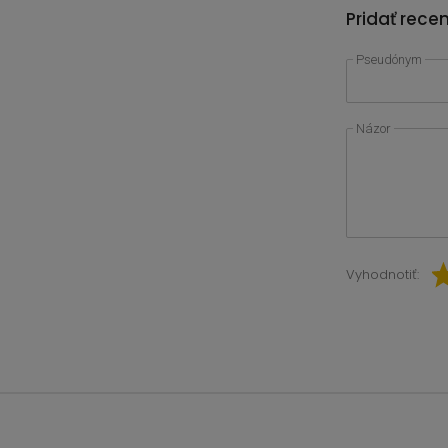
Pridať rece
Pseudónym
Názor
Vyhodnotiť: