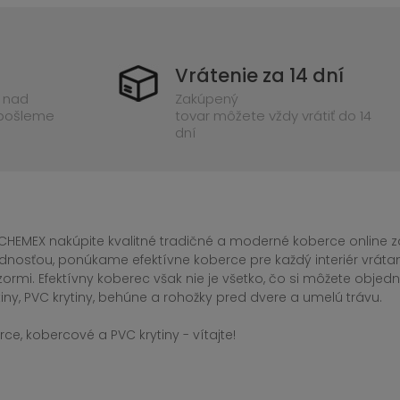
Vrátenie za 14 dní
 nad
Zakúpený
 pošleme
tovar môžete vždy vrátiť do 14
dní
CHEMEX nakúpite kvalitné tradičné a moderné koberce online za
dnosťou, ponúkame efektívne koberce pre každý interiér vrá
zormi. Efektívny koberec však nie je všetko, čo si môžete obj
iny, PVC krytiny, behúne a rohožky pred dvere a umelú trávu.
ce, kobercové a PVC krytiny - vítajte!