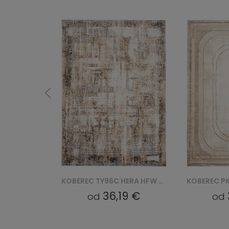
KOBEREC TY96C HERA HFW - BIAŁY
KOBEREC PK24A SHRNIK HERA HBV - KREMOWY
9 €
36,19 €
od
od