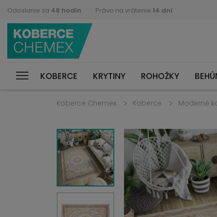
Odoslanie za
48 hodín
Právo na vrátenie
14 dní
KOBERCE
KRYTINY
ROHOŽKY
BEHÚ
Koberce Chemex
Koberce
Moderné k