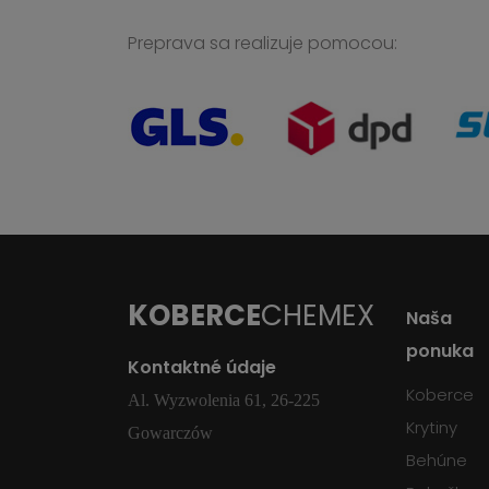
Preprava sa realizuje pomocou:
KOBERCE
CHEMEX
Naša
ponuka
Kontaktné údaje
Koberce
Al. Wyzwolenia 61, 26-225
Krytiny
Gowarczów
Behúne