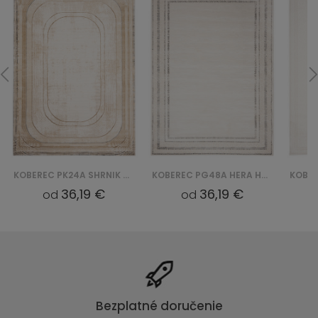
KOBEREC PK24A SHRNIK HERA HBV - KREMOWY
KOBEREC PG48A HERA HBV - BIAŁY
36,19 €
36,19 €
od
od
Bezplatné doručenie