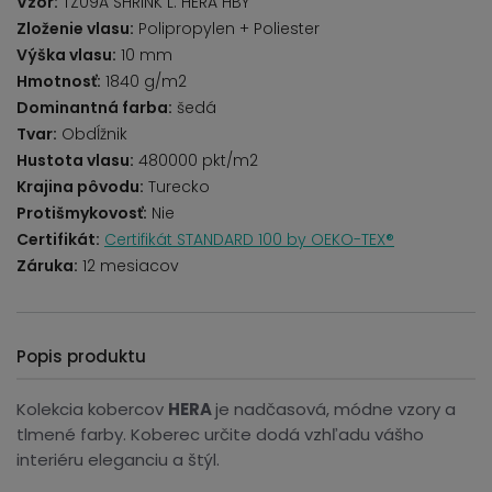
Vzor:
TZ09A SHRINK L. HERA HBY
Zloženie vlasu:
Polipropylen + Poliester
Výška vlasu:
10 mm
Hmotnosť:
1840 g/m2
Dominantná farba:
šedá
Tvar:
Obdĺžnik
Hustota vlasu:
480000 pkt/m2
Krajina pôvodu:
Turecko
Protišmykovosť:
Nie
Certifikát:
Certifikát STANDARD 100 by OEKO-TEX®
Záruka:
12 mesiacov
Popis produktu
Kolekcia kobercov
HERA
je nadčasová, módne vzory a
tlmené farby. Koberec určite dodá vzhľadu vášho
interiéru eleganciu a štýl.