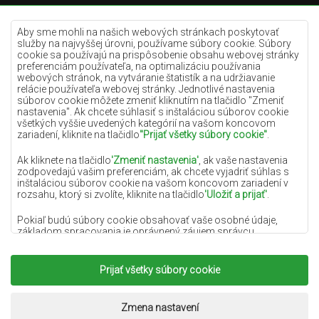
Krémové koberce
Lilac koberce
Aby sme mohli na našich webových stránkach poskytovať
služby na najvyššej úrovni, používame súbory cookie. Súbory
Žlté koberce
cookie sa používajú na prispôsobenie obsahu webovej stránky
preferenciám používateľa, na optimalizáciu používania
Mätové koberce
webových stránok, na vytváranie štatistík a na udržiavanie
relácie používateľa webovej stránky. Jednotlivé nastavenia
Modré koberce
súborov cookie môžete zmeniť kliknutím na tlačidlo "Zmeniť
nastavenia". Ak chcete súhlasiť s inštaláciou súborov cookie
Oranžové koberce
všetkých vyššie uvedených kategórií na vašom koncovom
Ružové koberce
zariadení, kliknite na tlačidlo
"Prijať všetky súbory cookie"
.
Šedé koberce
Ak kliknete na tlačidlo
'Zmeniť nastavenia'
, ak vaše nastavenia
zodpovedajú vašim preferenciám, ak chcete vyjadriť súhlas s
Terakotové koberce
inštaláciou súborov cookie na vašom koncovom zariadení v
rozsahu, ktorý si zvolíte, kliknite na tlačidlo
'Uložiť a prijať'
.
Zelené koberce
Zlaté koberce
Pokiaľ budú súbory cookie obsahovať vaše osobné údaje,
základom spracovania je oprávnený záujem správcu
osobných údajov (DYWANYCHEMEX) alebo tretích strán v
podobe poskytovania vysokokvalitných služieb na našej
webovej stránke a marketingových aktivít správcu osobných
Prijať všetky súbory cookie
Copyright 2022
Koberce Chemex.
Všetky práva
údajov a jeho dôveryhodných partnerov.
vyhradené.
Viac informácií o súboroch cookie a spracovaní osobných
Realizácia:
www.dimax.pl
Zmena nastavení
údajov nájdete v
Zásadách ochrany osobných údajov
.