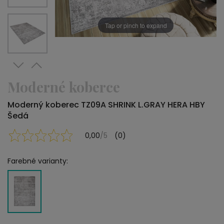
Tap or pinch to expand
Moderné koberce
Moderný koberec TZ09A SHRINK L.GRAY HERA HBY
Šedá
0,00
/5
(0)
Farebné varianty: