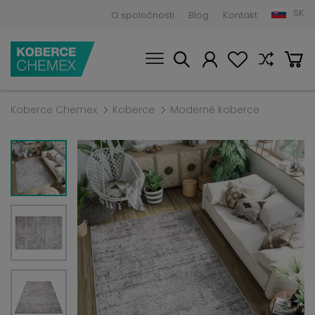
SK
O spoločnosti
Blog
Kontakt
Koberce Chemex
Koberce
Moderné koberce