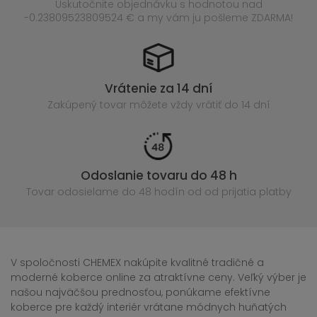
Uskutočnite objednávku s hodnotou nad
-0.23809523809524 € a my vám ju pošleme ZDARMA!
Vrátenie za 14 dní
Zakúpený
tovar môžete vždy vrátiť do 14 dní
Odoslanie tovaru do 48 h
Tovar odosielame do 48 hodín
od od prijatia platby
V spoločnosti CHEMEX nakúpite kvalitné tradičné a
moderné koberce online za atraktívne ceny. Veľký výber je
našou najväčšou prednosťou, ponúkame efektívne
koberce pre každý interiér vrátane módnych huňatých