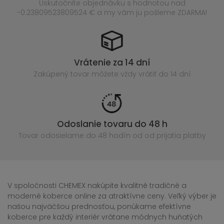
Uskutočnite objednávku s hodnotou nad
-0.23809523809524 € a my vám ju pošleme ZDARMA!
Vrátenie za 14 dní
Zakúpený
tovar môžete vždy vrátiť do 14 dní
Odoslanie tovaru do 48 h
Tovar odosielame do 48 hodín
od od prijatia platby
V spoločnosti CHEMEX nakúpite kvalitné tradičné a
moderné koberce online za atraktívne ceny. Veľký výber je
našou najväčšou prednosťou, ponúkame efektívne
koberce pre každý interiér vrátane módnych huňatých