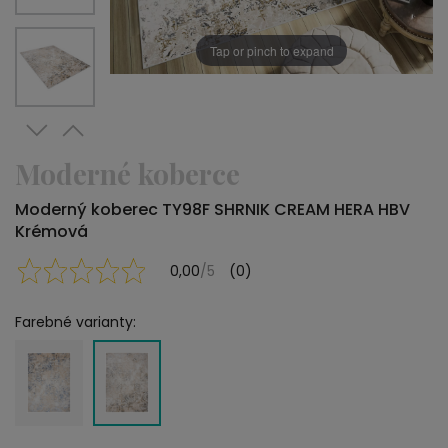
Tap or pinch to expand
Moderné koberce
Moderný koberec TY98F SHRNIK CREAM HERA HBV
Krémová
0,00
/5
(0)
Farebné varianty: