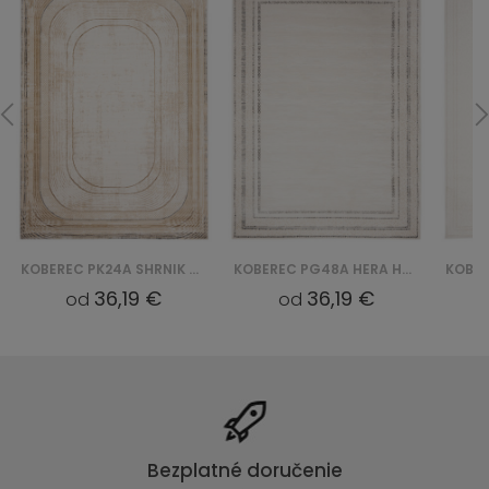
KOBEREC PK24A SHRNIK HERA HBV - KREMOWY
KOBEREC PG48A HERA HBV - BIAŁY
36,19 €
36,19 €
od
od
Bezplatné doručenie