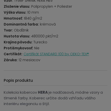
Vzor:
TY98F SHRNIK HERA HBV
Zloženie vlasu:
Polipropylen + Poliester
Výška vlasu:
10 mm
Hmotnosť:
1840 g/m2
Dominantná farba:
krémová
Tvar:
Obdĺžnik
Hustota vlasu:
480000 pkt/m2
Krajina pôvodu:
Turecko
Protišmykovosť:
Nie
Certifikát:
Certifikát STANDARD 100 by OEKO-TEX®
Záruka:
12 mesiacov
Popis produktu
Kolekcia kobercov
HERA
je nadčasová, módne vzory a
tlmené farby. Koberec určite dodá vzhľadu vášho
interiéru eleganciu a štýl.