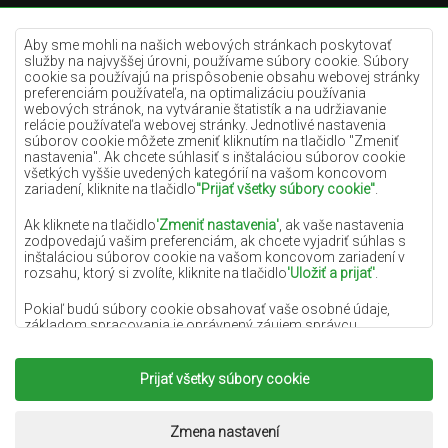
Krémové koberce
Lilac koberce
Aby sme mohli na našich webových stránkach poskytovať
služby na najvyššej úrovni, používame súbory cookie. Súbory
Žlté koberce
cookie sa používajú na prispôsobenie obsahu webovej stránky
preferenciám používateľa, na optimalizáciu používania
Mätové koberce
webových stránok, na vytváranie štatistík a na udržiavanie
relácie používateľa webovej stránky. Jednotlivé nastavenia
Modré koberce
súborov cookie môžete zmeniť kliknutím na tlačidlo "Zmeniť
nastavenia". Ak chcete súhlasiť s inštaláciou súborov cookie
Oranžové koberce
všetkých vyššie uvedených kategórií na vašom koncovom
Ružové koberce
zariadení, kliknite na tlačidlo
"Prijať všetky súbory cookie"
.
Šedé koberce
Ak kliknete na tlačidlo
'Zmeniť nastavenia'
, ak vaše nastavenia
zodpovedajú vašim preferenciám, ak chcete vyjadriť súhlas s
Terakotové koberce
inštaláciou súborov cookie na vašom koncovom zariadení v
rozsahu, ktorý si zvolíte, kliknite na tlačidlo
'Uložiť a prijať'
.
Zelené koberce
Zlaté koberce
Pokiaľ budú súbory cookie obsahovať vaše osobné údaje,
základom spracovania je oprávnený záujem správcu
osobných údajov (DYWANYCHEMEX) alebo tretích strán v
podobe poskytovania vysokokvalitných služieb na našej
webovej stránke a marketingových aktivít správcu osobných
Prijať všetky súbory cookie
Copyright 2022
Koberce Chemex.
Všetky práva
údajov a jeho dôveryhodných partnerov.
vyhradené.
Viac informácií o súboroch cookie a spracovaní osobných
Realizácia:
www.dimax.pl
Zmena nastavení
údajov nájdete v
Zásadách ochrany osobných údajov
.