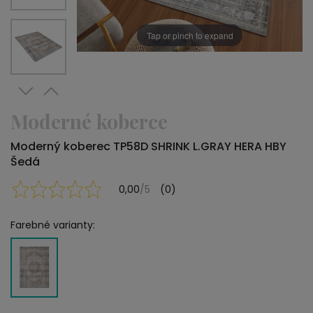
Tap or pinch to expand
Moderné koberce
Moderný koberec TP58D SHRINK L.GRAY HERA HBY
Šedá
0,00
/5
(0)
Farebné varianty: