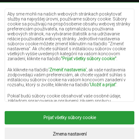
Krémové koberce
Lilac koberce
Aby sme mohli na našich webových stránkach poskytovať
služby na najvyššej úrovni, používame súbory cookie. Súbory
Žlté koberce
cookie sa používajú na prispôsobenie obsahu webovej stránky
preferenciám používateľa, na optimalizáciu používania
Mätové koberce
webových stránok, na vytváranie štatistík a na udržiavanie
relácie používateľa webovej stránky. Jednotlivé nastavenia
Modré koberce
súborov cookie môžete zmeniť kliknutím na tlačidlo "Zmeniť
nastavenia". Ak chcete súhlasiť s inštaláciou súborov cookie
Oranžové koberce
všetkých vyššie uvedených kategórií na vašom koncovom
Ružové koberce
zariadení, kliknite na tlačidlo
"Prijať všetky súbory cookie"
.
Šedé koberce
Ak kliknete na tlačidlo
'Zmeniť nastavenia'
, ak vaše nastavenia
zodpovedajú vašim preferenciám, ak chcete vyjadriť súhlas s
Terakotové koberce
inštaláciou súborov cookie na vašom koncovom zariadení v
rozsahu, ktorý si zvolíte, kliknite na tlačidlo
'Uložiť a prijať'
.
Zelené koberce
Zlaté koberce
Pokiaľ budú súbory cookie obsahovať vaše osobné údaje,
základom spracovania je oprávnený záujem správcu
osobných údajov (DYWANYCHEMEX) alebo tretích strán v
podobe poskytovania vysokokvalitných služieb na našej
webovej stránke a marketingových aktivít správcu osobných
Prijať všetky súbory cookie
Copyright 2022
Koberce Chemex.
Všetky práva
údajov a jeho dôveryhodných partnerov.
vyhradené.
Viac informácií o súboroch cookie a spracovaní osobných
Realizácia:
www.dimax.pl
Zmena nastavení
údajov nájdete v
Zásadách ochrany osobných údajov
.