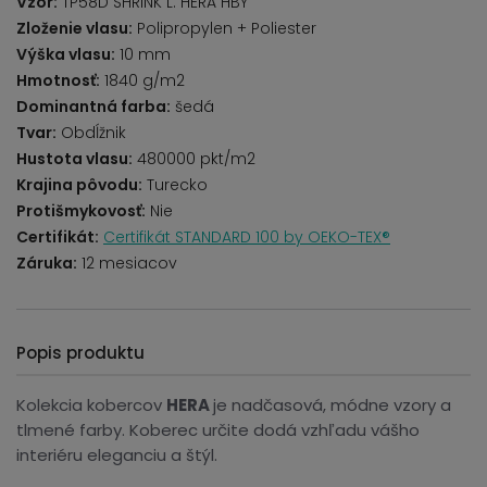
Vzor:
TP58D SHRINK L. HERA HBY
Zloženie vlasu:
Polipropylen + Poliester
Výška vlasu:
10 mm
Hmotnosť:
1840 g/m2
Dominantná farba:
šedá
Tvar:
Obdĺžnik
Hustota vlasu:
480000 pkt/m2
Krajina pôvodu:
Turecko
Protišmykovosť:
Nie
Certifikát:
Certifikát STANDARD 100 by OEKO-TEX®
Záruka:
12 mesiacov
Popis produktu
Kolekcia kobercov
HERA
je nadčasová, módne vzory a
tlmené farby. Koberec určite dodá vzhľadu vášho
interiéru eleganciu a štýl.