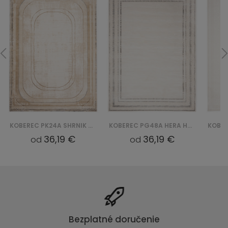
KOBEREC PK24A SHRNIK HERA HBV - KREMOWY
KOBEREC PG48A HERA HBV - BIAŁY
36,19 €
36,19 €
od
od
Bezplatné doručenie