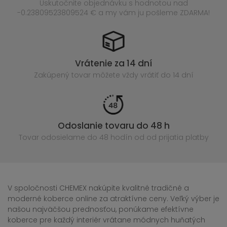
Uskutočnite objednávku s hodnotou nad
-0.23809523809524 € a my vám ju pošleme ZDARMA!
Vrátenie za 14 dní
Zakúpený
tovar môžete vždy vrátiť do 14 dní
Odoslanie tovaru do 48 h
Tovar odosielame do 48 hodín
od od prijatia platby
V spoločnosti CHEMEX nakúpite kvalitné tradičné a
moderné koberce online za atraktívne ceny. Veľký výber je
našou najväčšou prednosťou, ponúkame efektívne
koberce pre každý interiér vrátane módnych huňatých