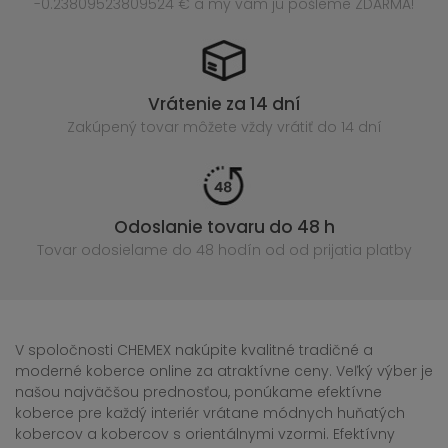
-0.23809523809524 € a my vám ju pošleme ZDARMA!
Vrátenie za 14 dní
Zakúpený
tovar môžete vždy vrátiť do 14 dní
Odoslanie tovaru do 48 h
Tovar odosielame do 48 hodín
od od prijatia platby
V spoločnosti CHEMEX nakúpite kvalitné tradičné a
moderné koberce online za atraktívne ceny. Veľký výber je
našou najväčšou prednosťou, ponúkame efektívne
koberce pre každý interiér vrátane módnych huňatých
kobercov a kobercov s orientálnymi vzormi. Efektívny