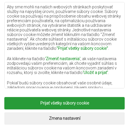
Lilac koberce
Aby sme mohli na našich webových stránkach poskytovať
služby na najvyššej úrovni, používame súbory cookie. Súbory
Žlté koberce
cookie sa používajú na prispôsobenie obsahu webovej stránky
preferenciám používateľa, na optimalizáciu používania
Mätové koberce
webových stránok, na vytváranie štatistík a na udržiavanie
relácie používateľa webovej stránky. Jednotlivé nastavenia
Modré koberce
súborov cookie môžete zmeniť kliknutím na tlačidlo "Zmeniť
nastavenia". Ak chcete súhlasiť s inštaláciou súborov cookie
Oranžové koberce
všetkých vyššie uvedených kategórií na vašom koncovom
Ružové koberce
zariadení, kliknite na tlačidlo
"Prijať všetky súbory cookie"
.
Šedé koberce
Ak kliknete na tlačidlo
'Zmeniť nastavenia'
, ak vaše nastavenia
zodpovedajú vašim preferenciám, ak chcete vyjadriť súhlas s
Terakotové koberce
inštaláciou súborov cookie na vašom koncovom zariadení v
rozsahu, ktorý si zvolíte, kliknite na tlačidlo
'Uložiť a prijať'
.
Zelené koberce
Zlaté koberce
Pokiaľ budú súbory cookie obsahovať vaše osobné údaje,
základom spracovania je oprávnený záujem správcu
osobných údajov (DYWANYCHEMEX) alebo tretích strán v
podobe poskytovania vysokokvalitných služieb na našej
webovej stránke a marketingových aktivít správcu osobných
Prijať všetky súbory cookie
Copyright 2022
Koberce Chemex.
Všetky práva
údajov a jeho dôveryhodných partnerov.
vyhradené.
Viac informácií o súboroch cookie a spracovaní osobných
Realizácia:
www.dimax.pl
Zmena nastavení
údajov nájdete v
Zásadách ochrany osobných údajov
.