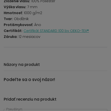
Zloženie vlasu:
100% Poliester
Výška vlasu:
7 mm
Hmotnosť:
1000 g/m2
Tvar:
Obdĺžnik
Protišmykovosť:
Áno
Certifikát:
Certifikát STANDARD 100 by OEKO-TEX®
Záruka:
12 mesiacov
Názory na produkt
Podeľte sa o svoj názor!
Pridať recenziu na produkt
Pseudónym