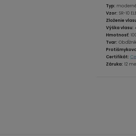
Typ:
modern
Vzor:
SR-10 EL
Zloženie vlas
Výška vlasu:
Hmotnosť:
10
Tvar:
Obdĺžni
Protišmykovo
Certifikát:
Ce
Záruka:
12 me