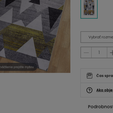
Vybrať rozme
zväčšenie prejdite myšou
Čas spr
Ako obje
Podrobnost