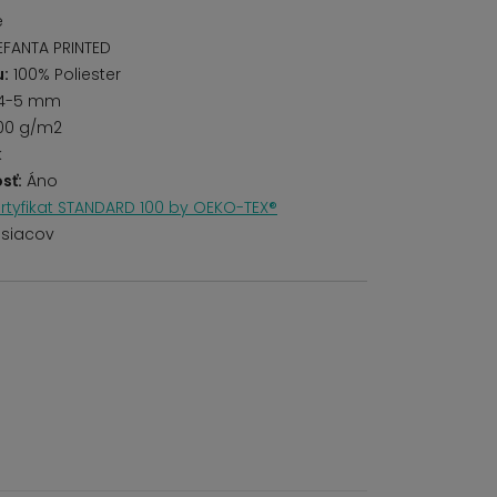
é
EFANTA PRINTED
u:
100% Poliester
4-5 mm
00 g/m2
k
sť:
Áno
rtyfikat STANDARD 100 by OEKO-TEX®
siacov