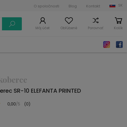
SK
O spoločnosti
Blog
Kontakt
Môj účet
Obľúbené
Porovnať
Košík
koberce
erec SR-10 ELEFANTA PRINTED
0,00
/5
(0)