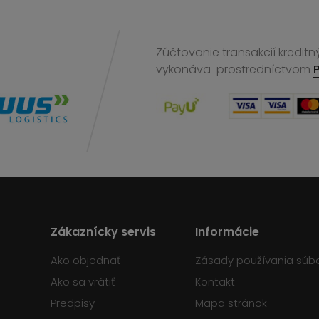
Zúčtovanie transakcií kreditn
vykonáva
prostredníctvom
Zákaznícky servis
Informácie
Ako objednať
Zásady používania súb
Ako sa vrátiť
Kontakt
Predpisy
Mapa stránok