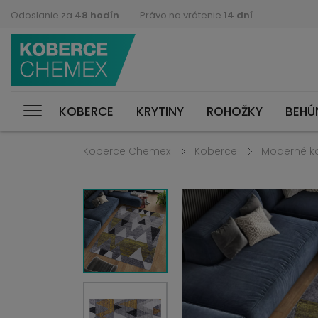
Odoslanie za
48 hodín
Právo na vrátenie
14 dní
KOBERCE
KRYTINY
ROHOŽKY
BEHÚ
Koberce Chemex
Koberce
Moderné k