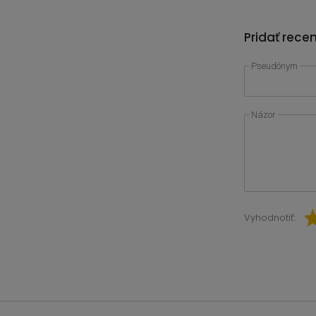
Pridať rece
Pseudónym
Názor
Vyhodnotiť: