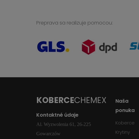
Preprava sa realizuje pomocou:
KOBERCE
CHEMEX
Naša
ponuka
Kontaktné údaje
Koberce
Al. Wyzwolenia 61, 26-225
Krytiny
Gowarczów