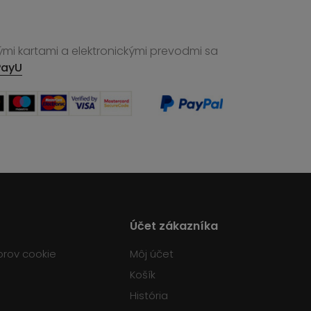
ými kartami a elektronickými prevodmi sa
PayU
Účet zákazníka
orov cookie
Môj účet
Košík
História