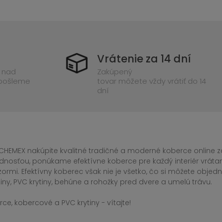
Vrátenie za 14 dní
 nad
Zakúpený
 pošleme
tovar môžete vždy vrátiť do 14
dní
CHEMEX nakúpite kvalitné tradičné a moderné koberce online za
dnosťou, ponúkame efektívne koberce pre každý interiér vrá
zormi. Efektívny koberec však nie je všetko, čo si môžete obj
iny, PVC krytiny, behúne a rohožky pred dvere a umelú trávu.
ce, kobercové a PVC krytiny - vítajte!