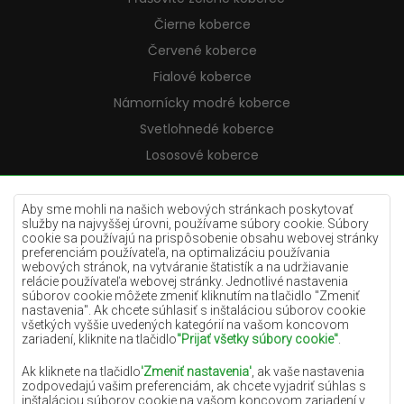
Čierne koberce
Červené koberce
Fialové koberce
Námornícky modré koberce
Svetlohnedé koberce
Lososové koberce
Krémové koberce
Lilac koberce
Aby sme mohli na našich webových stránkach poskytovať
služby na najvyššej úrovni, používame súbory cookie. Súbory
Žlté koberce
cookie sa používajú na prispôsobenie obsahu webovej stránky
preferenciám používateľa, na optimalizáciu používania
Mätové koberce
webových stránok, na vytváranie štatistík a na udržiavanie
relácie používateľa webovej stránky. Jednotlivé nastavenia
Modré koberce
súborov cookie môžete zmeniť kliknutím na tlačidlo "Zmeniť
nastavenia". Ak chcete súhlasiť s inštaláciou súborov cookie
Oranžové koberce
všetkých vyššie uvedených kategórií na vašom koncovom
Ružové koberce
zariadení, kliknite na tlačidlo
"Prijať všetky súbory cookie"
.
Šedé koberce
Ak kliknete na tlačidlo
'Zmeniť nastavenia'
, ak vaše nastavenia
zodpovedajú vašim preferenciám, ak chcete vyjadriť súhlas s
Terakotové koberce
inštaláciou súborov cookie na vašom koncovom zariadení v