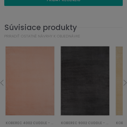
Súvisiace produkty
PRIRADIŤ OSTATNÉ NÁVRHY K OBJEDNÁVKE
KOBEREC 4002 CUDDLE - ŁOSOSIOWY
KOBEREC 9002 CUDDLE - CZARNY