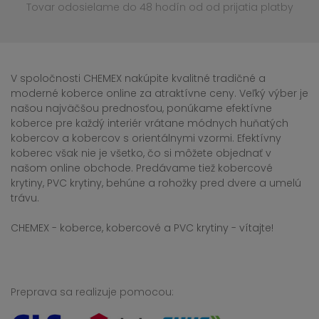
Tovar odosielame do 48 hodín
od od prijatia platby
V spoločnosti CHEMEX nakúpite kvalitné tradičné a
moderné koberce online za atraktívne ceny. Veľký výber je
našou najväčšou prednosťou, ponúkame efektívne
koberce pre každý interiér vrátane módnych huňatých
kobercov a kobercov s orientálnymi vzormi. Efektívny
koberec však nie je všetko, čo si môžete objednať v
našom online obchode. Predávame tiež kobercové
krytiny, PVC krytiny, behúne a rohožky pred dvere a umelú
trávu.
CHEMEX - koberce, kobercové a PVC krytiny - vítajte!
Preprava sa realizuje pomocou: