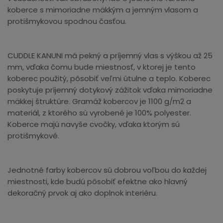
koberce s mimoriadne mäkkým a jemným vlasom a
protišmykovou spodnou časťou.
CUDDLE KANUNI má pekný a príjemný vlas s výškou až 25
mm, vďaka čomu bude miestnosť, v ktorej je tento
koberec použitý, pôsobiť veľmi útulne a teplo. Koberec
poskytuje príjemný dotykový zážitok vďaka mimoriadne
mäkkej štruktúre. Gramáž kobercov je 1100 g/m2 a
materiál, z ktorého sú vyrobené je 100% polyester.
Koberce majú navyše cvočky, vďaka ktorým sú
protišmykové.
Jednotné farby kobercov sú dobrou voľbou do každej
miestnosti, kde budú pôsobiť efektne ako hlavný
dekoračný prvok aj ako doplnok interiéru.