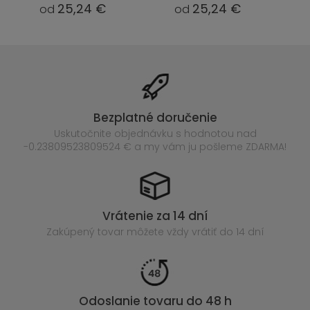
25,24 €
25,24 €
od
od
Bezplatné doručenie
Uskutočnite objednávku s hodnotou nad
-0.23809523809524 € a my vám ju pošleme ZDARMA!
Vrátenie za 14 dní
Zakúpený
tovar môžete vždy vrátiť do 14 dní
Odoslanie tovaru do 48 h