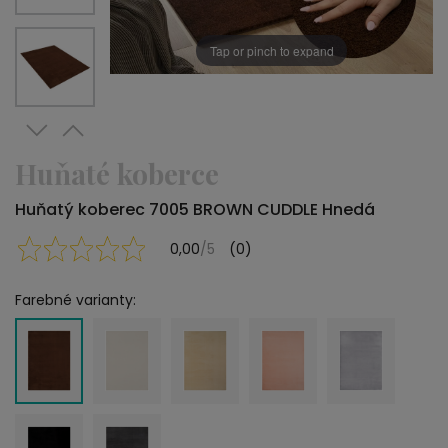
Tap or pinch to expand
Huňaté koberce
Huňatý koberec 7005 BROWN CUDDLE Hnedá
0,00
/5
(0)
Farebné varianty: