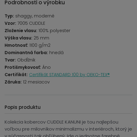
Podrobnosti o výrobku
Typ:
shaggy, moderné
Vzor:
7005 CUDDLE
Zloženie vlasu:
100% polyester
Výška vlasu:
25 mm
Hmotnosť:
1100 g/m2
Dominantná farba:
hnedá
Tvar:
Obdĺžnik
Protišmykovosť:
Áno
Certifikát:
Certifikát STANDARD 100 by OEKO-TEX®
Záruka:
12 mesiacov
Popis produktu
Kolekcia kobercov CUDDLE KANUNI je tou najlepšou
voľbou pre milovníkov minimalizmu v interiéroch, ktorý je
v súčasnosti tak obľúbený. Ide o jednotne farebné