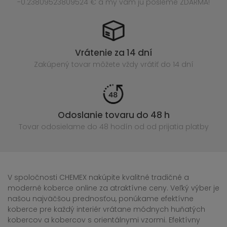
-0.23809523809524 € a my vám ju pošleme ZDARMA!
Vrátenie za 14 dní
Zakúpený
tovar môžete vždy vrátiť do 14 dní
Odoslanie tovaru do 48 h
Tovar odosielame do 48 hodín
od od prijatia platby
V spoločnosti CHEMEX nakúpite kvalitné tradičné a
moderné koberce online za atraktívne ceny. Veľký výber je
našou najväčšou prednosťou, ponúkame efektívne
koberce pre každý interiér vrátane módnych huňatých
kobercov a kobercov s orientálnymi vzormi. Efektívny