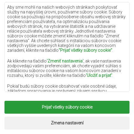
Lilac koberce
Aby sme mohli na našich webových stránkach poskytovať
služby na najvyššej úrovni, používame súbory cookie. Súbory
Žlté koberce
cookie sa používajú na prispôsobenie obsahu webovej stránky
preferenciám používateľa, na optimalizáciu používania
Mätové koberce
webových stránok, na vytváranie štatistík a na udržiavanie
relácie používateľa webovej stránky. Jednotlivé nastavenia
Modré koberce
súborov cookie môžete zmeniť kliknutím na tlačidlo "Zmeniť
nastavenia". Ak chcete súhlasiť s inštaláciou súborov cookie
Oranžové koberce
všetkých vyššie uvedených kategórií na vašom koncovom
Ružové koberce
zariadení, kliknite na tlačidlo
"Prijať všetky súbory cookie"
.
Šedé koberce
Ak kliknete na tlačidlo
'Zmeniť nastavenia'
, ak vaše nastavenia
zodpovedajú vašim preferenciám, ak chcete vyjadriť súhlas s
Terakotové koberce
inštaláciou súborov cookie na vašom koncovom zariadení v
rozsahu, ktorý si zvolíte, kliknite na tlačidlo
'Uložiť a prijať'
.
Zelené koberce
Zlaté koberce
Pokiaľ budú súbory cookie obsahovať vaše osobné údaje,
základom spracovania je oprávnený záujem správcu
osobných údajov (DYWANYCHEMEX) alebo tretích strán v
podobe poskytovania vysokokvalitných služieb na našej
webovej stránke a marketingových aktivít správcu osobných
Prijať všetky súbory cookie
Copyright 2022
Koberce Chemex.
Všetky práva
údajov a jeho dôveryhodných partnerov.
vyhradené.
Viac informácií o súboroch cookie a spracovaní osobných
Realizácia:
www.dimax.pl
Zmena nastavení
údajov nájdete v
Zásadách ochrany osobných údajov
.