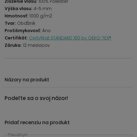
Zloženie vlasu:
100% Poliester
Výška vlasu:
4-5 mm
Hmotnosť:
1000 g/m2
Tvar:
Obdĺžnik
Protišmykovosť:
Áno
Certifikát:
Certyfikat STANDARD 100 by OEKO-TEX®
Záruka:
12 mesiacov
Názory na produkt
Podeľte sa o svoj názor!
Pridať recenziu na produkt
Pseudónym