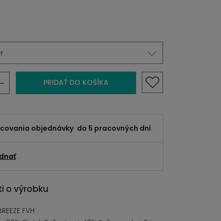
r
PRIDAŤ DO KOŠÍKA
acovania objednávky
do 5 pracovných dní
dnať
i o výrobku
REEZE FVH