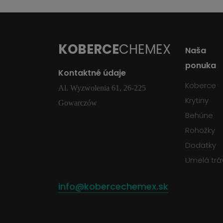
KOBERCE
CHEMEX
Naša
ponuka
Kontaktné údaje
Koberce
Al. Wyzwolenia 61, 26-225
Krytiny
Gowarczów
Behúne
Rohožky
Dodatky
Umelá trá
info@kobercechemex.sk