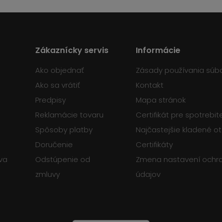
Zákaznícky servis
Informácie
Ako objednať
Zásady používania súb
Ako sa vrátiť
Kontakt
Predpisy
Mapa stránok
Reklamácie tovaru
Certifikát pre spotrebi
Spôsoby platby
Najčastejšie kladené o
Doručenie
Certifikáty
va
Odstúpenie od
Zmena nastavení ochr
zmluvy
údajov