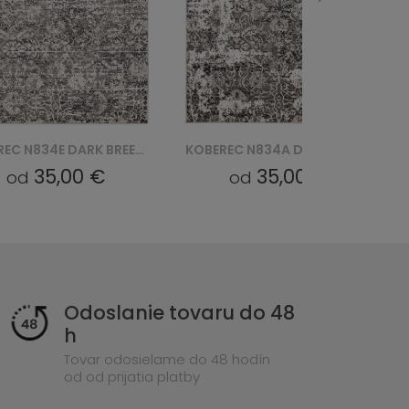
KOBEREC N834A DARK BREEZE FVI - SZARY
KOBEREC N026L BREEZE FVY - KREMOWY
35,00 €
35,00 €
od
od
Odoslanie tovaru do 48
h
Tovar odosielame do 48 hodín
od od prijatia platby