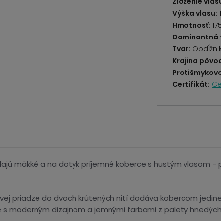
Zloženie vlas
Výška vlasu:
Hmotnosť:
17
Dominantná 
Tvar:
Obdĺžni
Krajina pôvo
Protišmykovo
Certifikát:
Ce
dajú mäkké a na dotyk príjemné koberce s hustým vlasom - pri 
ovej priadze do dvoch krútených nití dodáva kobercom jedineč
ce s moderným dizajnom a jemnými farbami z palety hnedých,