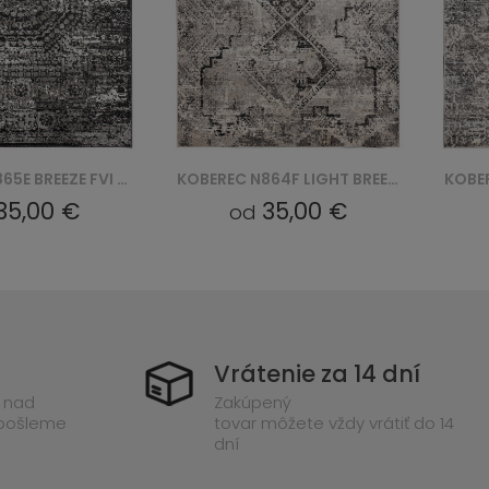
KOBEREC N864F LIGHT BREEZE FVI - SZARY
KOBEREC N834E DARK BREEZE FVI - SZARY
35,00 €
35,00 €
od
Vrátenie za 14 dní
 nad
Zakúpený
 pošleme
tovar môžete vždy vrátiť do 14
dní