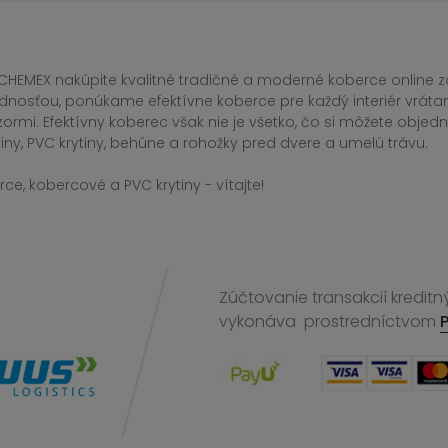
CHEMEX nakúpite kvalitné tradičné a moderné koberce online za
dnosťou, ponúkame efektívne koberce pre každý interiér vrá
zormi. Efektívny koberec však nie je všetko, čo si môžete obj
iny, PVC krytiny, behúne a rohožky pred dvere a umelú trávu.
ce, kobercové a PVC krytiny - vítajte!
Zúčtovanie transakcií kreditn
vykonáva
prostredníctvom