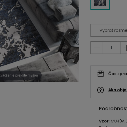
Vybrať rozme
Čas spr
zväčšenie prejdite myšou
Ako obje
Podrobnost
Vzor:
MU49A B