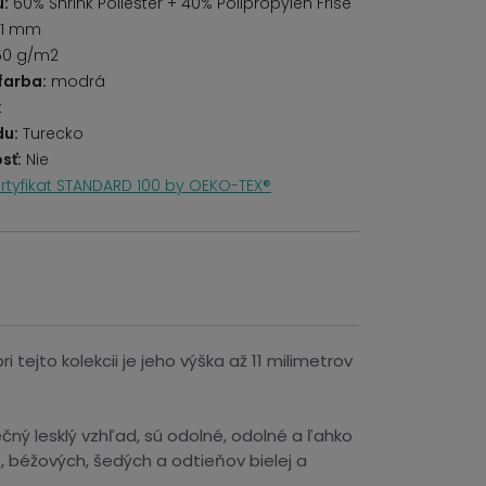
u:
60% Shrink Poliester + 40% Polipropylen Frise
11 mm
50 g/m2
farba:
modrá
k
du:
Turecko
sť:
Nie
rtyfikat STANDARD 100 by OEKO-TEX®
tejto kolekcii je jeho výška až 11 milimetrov
ný lesklý vzhľad, sú odolné, odolné a ľahko
 béžových, šedých a odtieňov bielej a