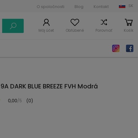
SK
O spoločnosti
Blog
Kontakt
Môj účet
Obľúbené
Porovnať
Košík
9A DARK BLUE BREEZE FVH Modrá
0,00
/5
(0)