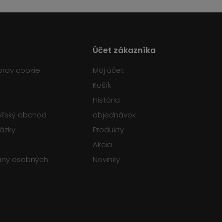
Účet zákazníka
orov cookie
Môj účet
Košík
História
teľský obchod
objednávok
tázky
Produkty
Akcia
any osobných
Novinky