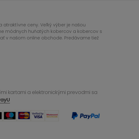
 atraktívne ceny. Veľký výber je našou
tane módnych huňatých kobercov a kobercov s
ednať v našom online obchode. Predávame tiež
ými kartami a elektronickými prevodmi sa
PayU