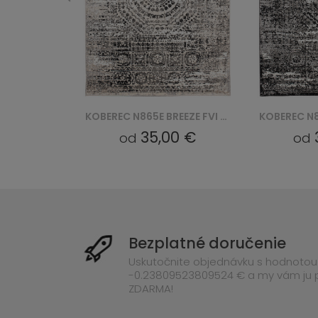
KOBEREC N865E BREEZE FVI - KREMOWY
KOBEREC N865E BREEZE FVI - CZARNY
0 €
35,00 €
od
od
Bezplatné doručenie
Uskutočnite objednávku s hodnotou
-0.23809523809524 € a my vám ju
ZDARMA!