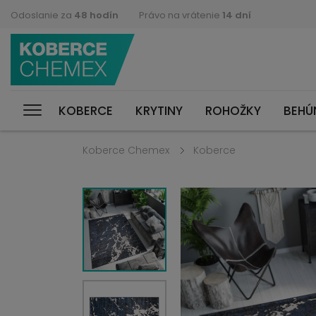
Odoslanie za
48 hodín
Právo na vrátenie
14 dní
KOBERCE
KRYTINY
ROHOŽKY
BEHÚ
Koberce Chemex
Koberce