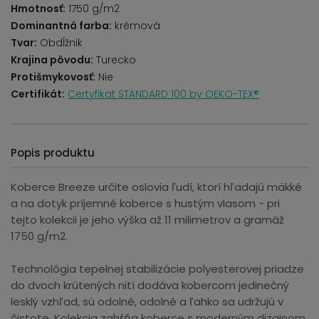
Hmotnosť:
1750 g/m2
Dominantná farba:
krémová
Tvar:
Obdĺžnik
Krajina pôvodu:
Turecko
Protišmykovosť:
Nie
Certifikát:
Certyfikat STANDARD 100 by OEKO-TEX®
Popis produktu
Koberce Breeze určite oslovia ľudí, ktorí hľadajú mäkké
a na dotyk príjemné koberce s hustým vlasom - pri
tejto kolekcii je jeho výška až 11 milimetrov a gramáž
1750 g/m2.
Technológia tepelnej stabilizácie polyesterovej priadze
do dvoch krútených nití dodáva kobercom jedinečný
lesklý vzhľad, sú odolné, odolné a ľahko sa udržujú v
čistote. Kolekcia zahŕňa koberce s moderným dizajnom