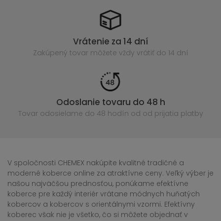
Vrátenie za 14 dní
Zakúpený
tovar môžete vždy vrátiť do 14 dní
Odoslanie tovaru do 48 h
Tovar odosielame do 48 hodín
od od prijatia platby
V spoločnosti CHEMEX nakúpite kvalitné tradičné a
moderné koberce online za atraktívne ceny. Veľký výber je
našou najväčšou prednosťou, ponúkame efektívne
koberce pre každý interiér vrátane módnych huňatých
kobercov a kobercov s orientálnymi vzormi. Efektívny
koberec však nie je všetko, čo si môžete objednať v