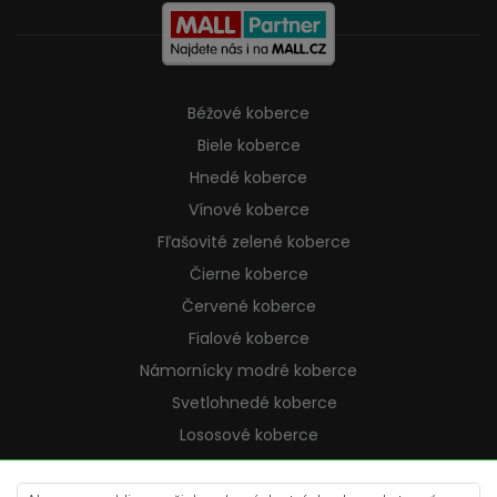
Béžové koberce
Biele koberce
Hnedé koberce
Vínové koberce
Fľašovité zelené koberce
Čierne koberce
Červené koberce
Fialové koberce
Námornícky modré koberce
Svetlohnedé koberce
Lososové koberce
Krémové koberce