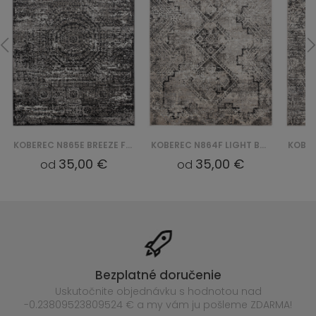
KOBEREC N865E BREEZE FVI - CZARNY
KOBEREC N864F LIGHT BREEZE FVI - SZARY
35,00 €
35,00 €
od
od
Bezplatné doručenie
Uskutočnite objednávku s hodnotou nad
-0.23809523809524 € a my vám ju pošleme ZDARMA!