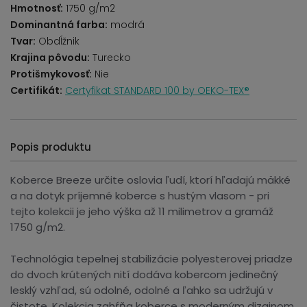
Hmotnosť:
1750 g/m2
Dominantná farba:
modrá
Tvar:
Obdĺžnik
Krajina pôvodu:
Turecko
Protišmykovosť:
Nie
Certifikát:
Certyfikat STANDARD 100 by OEKO-TEX®
Popis produktu
Koberce Breeze určite oslovia ľudí, ktorí hľadajú mäkké
a na dotyk príjemné koberce s hustým vlasom - pri
tejto kolekcii je jeho výška až 11 milimetrov a gramáž
1750 g/m2.
Technológia tepelnej stabilizácie polyesterovej priadze
do dvoch krútených nití dodáva kobercom jedinečný
lesklý vzhľad, sú odolné, odolné a ľahko sa udržujú v
čistote. Kolekcia zahŕňa koberce s moderným dizajnom