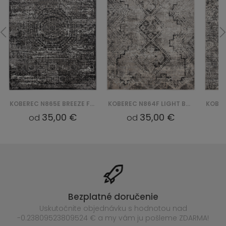
KOBEREC N865E BREEZE FVI - CZARNY
KOBEREC N864F LIGHT BREEZE FVI - SZARY
35,00 €
35,00 €
od
od
Bezplatné doručenie
Uskutočnite objednávku s hodnotou nad
-0.23809523809524 € a my vám ju pošleme ZDARMA!