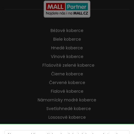
Béžové koberce
Biele koberce
Hnedé koberce
Vínové koberce
Fľašovité zelené koberce
Čierne koberce
Červené koberce
Fialové koberce
Námornícky modré koberce
Svetlohnedé koberce
Lososové koberce
Krémové koberce