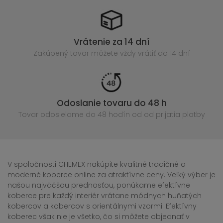
Vrátenie za 14 dní
Zakúpený
tovar môžete vždy vrátiť do 14 dní
Odoslanie tovaru do 48 h
Tovar odosielame do 48 hodín
od od prijatia platby
V spoločnosti CHEMEX nakúpite kvalitné tradičné a
moderné koberce online za atraktívne ceny. Veľký výber je
našou najväčšou prednosťou, ponúkame efektívne
koberce pre každý interiér vrátane módnych huňatých
kobercov a kobercov s orientálnymi vzormi. Efektívny
koberec však nie je všetko, čo si môžete objednať v