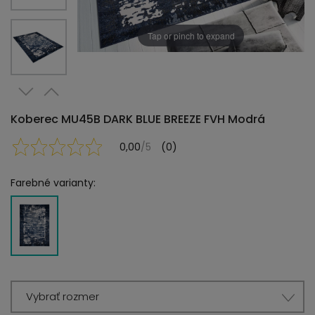
Tap or pinch to expand
Koberec MU45B DARK BLUE BREEZE FVH Modrá
0,00
/5
(0)
Farebné varianty:
Vybrať rozmer