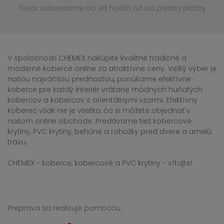
Tovar odosielame do 48 hodín
od od prijatia platby
V spoločnosti CHEMEX nakúpite kvalitné tradičné a
moderné koberce online za atraktívne ceny. Veľký výber je
našou najväčšou prednosťou, ponúkame efektívne
koberce pre každý interiér vrátane módnych huňatých
kobercov a kobercov s orientálnymi vzormi. Efektívny
koberec však nie je všetko, čo si môžete objednať v
našom online obchode. Predávame tiež kobercové
krytiny, PVC krytiny, behúne a rohožky pred dvere a umelú
trávu.
CHEMEX - koberce, kobercové a PVC krytiny - vítajte!
Preprava sa realizuje pomocou: