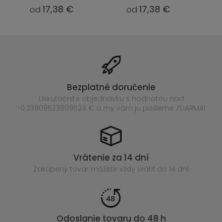
17,38 €
17,38 €
od
od
Bezplatné doručenie
Uskutočnite objednávku s hodnotou nad
-0.23809523809524 € a my vám ju pošleme ZDARMA!
Vrátenie za 14 dní
Zakúpený
tovar môžete vždy vrátiť do 14 dní
Odoslanie tovaru do 48 h