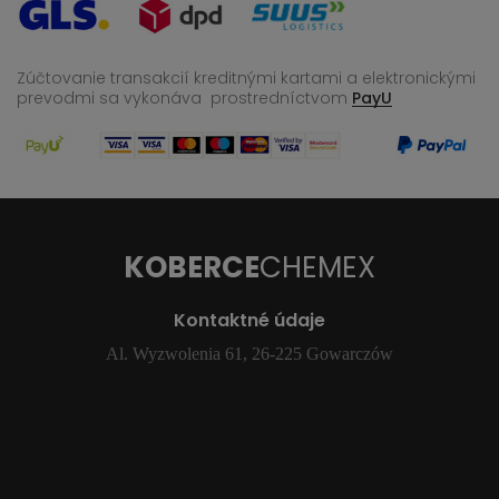
Zúčtovanie transakcií kreditnými kartami a elektronickými
prevodmi sa vykonáva
prostredníctvom
PayU
KOBERCE
CHEMEX
Kontaktné údaje
Al. Wyzwolenia 61, 26-225 Gowarczów