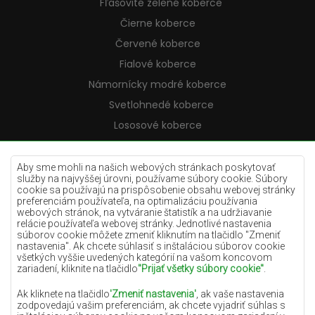
Fľašovité zelené koberce
Čierne koberce
Červené koberce
Fialové koberce
Námornícky modré koberce
Svetlohnedé koberce
Lososové koberce
Krémové koberce
Lilac koberce
Aby sme mohli na našich webových stránkach poskytovať
služby na najvyššej úrovni, používame súbory cookie. Súbory
Žlté koberce
cookie sa používajú na prispôsobenie obsahu webovej stránky
preferenciám používateľa, na optimalizáciu používania
Mätové koberce
webových stránok, na vytváranie štatistík a na udržiavanie
relácie používateľa webovej stránky. Jednotlivé nastavenia
Modré koberce
súborov cookie môžete zmeniť kliknutím na tlačidlo "Zmeniť
nastavenia". Ak chcete súhlasiť s inštaláciou súborov cookie
Oranžové koberce
všetkých vyššie uvedených kategórií na vašom koncovom
Ružové koberce
zariadení, kliknite na tlačidlo
"Prijať všetky súbory cookie"
.
Šedé koberce
Ak kliknete na tlačidlo
'Zmeniť nastavenia'
, ak vaše nastavenia
zodpovedajú vašim preferenciám, ak chcete vyjadriť súhlas s
Terakotové koberce