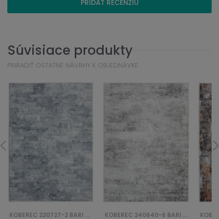
PRIDAŤ RECENZIU
Súvisiace produkty
PRIRADIŤ OSTATNÉ NÁVRHY K OBJEDNÁVKE
KOBEREC 220727-2 BARI PRINT (D)
KOBEREC 240640-6 BARI PRINT