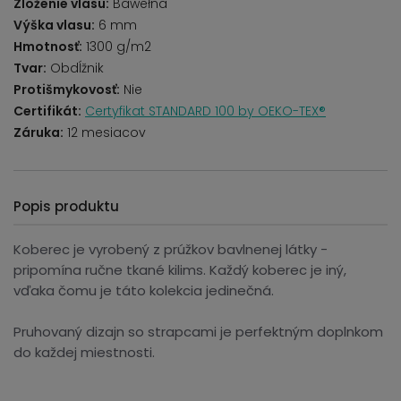
Zloženie vlasu:
Bawełna
Výška vlasu:
6 mm
Hmotnosť:
1300 g/m2
Tvar:
Obdĺžnik
Protišmykovosť:
Nie
Certifikát:
Certyfikat STANDARD 100 by OEKO-TEX®
Záruka:
12 mesiacov
Popis produktu
Koberec je vyrobený z prúžkov bavlnenej látky -
pripomína ručne tkané kilims. Každý koberec je iný,
vďaka čomu je táto kolekcia jedinečná.
Pruhovaný dizajn so strapcami je perfektným doplnkom
do každej miestnosti.