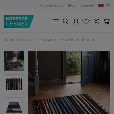
SK
O spoločnosti
Blog
Kontakt
Koberce Chemex
Koberce
Moderné koberce