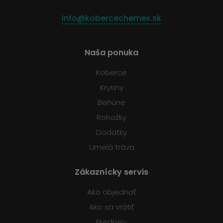
info@kobercechemex.sk
Naša ponuka
Koberce
Krytiny
Behúne
Rohožky
Dodatky
Umelá tráva
Zákaznícky servis
Ako objednať
Ako sa vrátiť
Predpisy