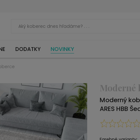
NE
DODATKY
NOVINKY
oberce
Moderné 
Moderný kob
ARES HBB Še
Farebné varianty: