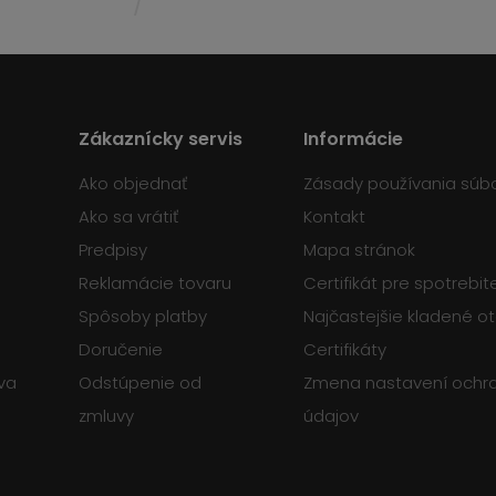
Zákaznícky servis
Informácie
Ako objednať
Zásady používania súb
Ako sa vrátiť
Kontakt
Predpisy
Mapa stránok
Reklamácie tovaru
Certifikát pre spotrebi
Spôsoby platby
Najčastejšie kladené o
Doručenie
Certifikáty
va
Odstúpenie od
Zmena nastavení ochr
zmluvy
údajov