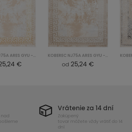
KOBEREC NJ75A ARES GYU - BEŻOWY
KOBEREC NI77E SHRNIK ARES GYV - KREMOWY
25,24 €
25,24 €
od
Vrátenie za 14 dní
 nad
Zakúpený
 pošleme
tovar môžete vždy vrátiť do 14
dní