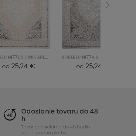
KOBEREC NI77A SHRNIK LIGHT ARES HBB - SZARY
KOBEREC NI77A SHRNIK ARES GYU - KREMOWY
25,24 €
25,24 €
od
od
Odoslanie tovaru do 48
h
Tovar odosielame do 48 hodín
od od prijatia platby