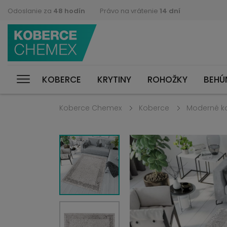
Odoslanie za
48 hodín
Právo na vrátenie
14 dní
KOBERCE
KRYTINY
ROHOŽKY
BEHÚ
Koberce Chemex
Koberce
Moderné k