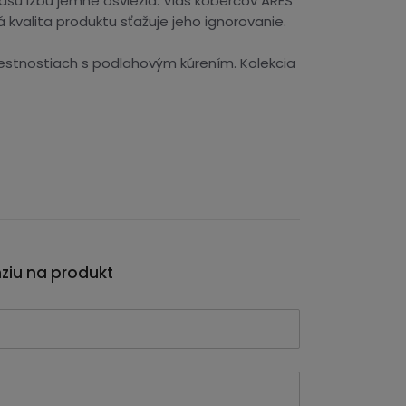
šu izbu jemne osviežia. Vlas kobercov ARES
valita produktu sťažuje jeho ignorovanie.
miestnostiach s podlahovým kúrením. Kolekcia
nziu na produkt