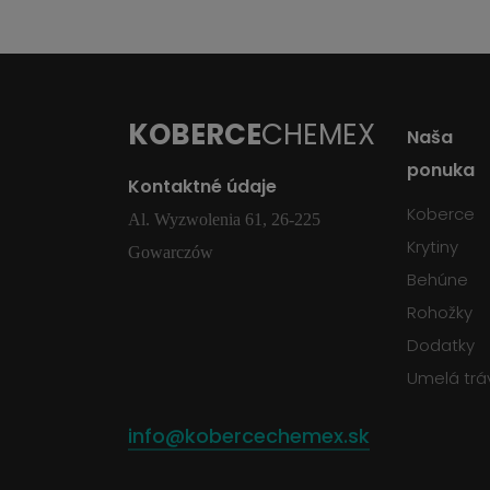
KOBERCE
CHEMEX
Naša
ponuka
Kontaktné údaje
Koberce
Al. Wyzwolenia 61, 26-225
Krytiny
Gowarczów
Behúne
Rohožky
Dodatky
Umelá trá
info@kobercechemex.sk