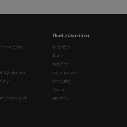
Účet zákazníka
orov cookie
Môj účet
Košík
História
teľský obchod
objednávok
tázky
Produkty
Akcia
any osobných
Novinky