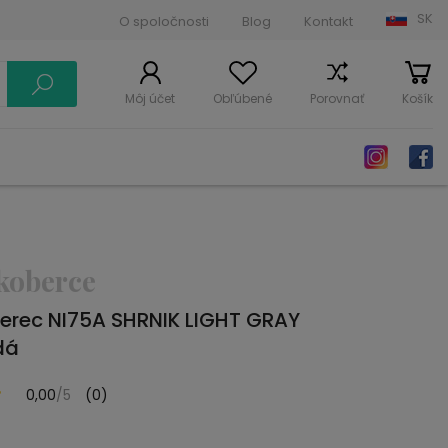
SK
O spoločnosti
Blog
Kontakt
Môj účet
Obľúbené
Porovnať
Košík
koberce
erec NI75A SHRNIK LIGHT GRAY
dá
0,00
/5
(0)