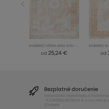
KOBEREC V551A ARES GYU - ZŁOTY
KOBEREC NJ75A ARES GYU - ZŁOTY
4 €
25,24 €
od
od
Bezplatné doručenie
Uskutočnite objednávku s hodnotou
-0.23809523809524 € a my vám ju
ZDARMA!