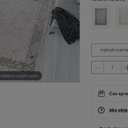
Vybrať rozme
zväčšenie prejdite myšou
Čas spr
Ako obje