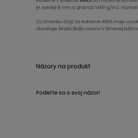
Koberce z kolekcie
ARES
sú moderné kombinov
je vysoký 8 mm a gramáž 1400 g/m2. Vyznaču
Za zmienku stojí, že koberce ARES majú vysok
obsahuje širokú škálu vzorov v tlmenej béžov
Názory na produkt
Podeľte sa o svoj názor!