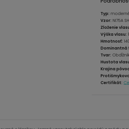
Podrobnost
Typ:
moderné,
Vzor:
NI75A SH
Zloženie vlas
Výška vlasu:
Hmotnosť:
14
Dominantná 
Tvar:
Obdĺžni
Hustota vlas
Krajina pôvo
Protišmykovo
Certifikát:
Ce