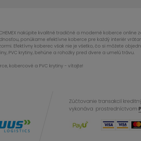
CHEMEX nakúpite kvalitné tradičné a moderné koberce online za
dnosťou, ponúkame efektívne koberce pre každý interiér vrá
zormi. Efektívny koberec však nie je všetko, čo si môžete obj
iny, PVC krytiny, behúne a rohožky pred dvere a umelú trávu.
ce, kobercové a PVC krytiny - vítajte!
Zúčtovanie transakcií kreditn
vykonáva
prostredníctvom