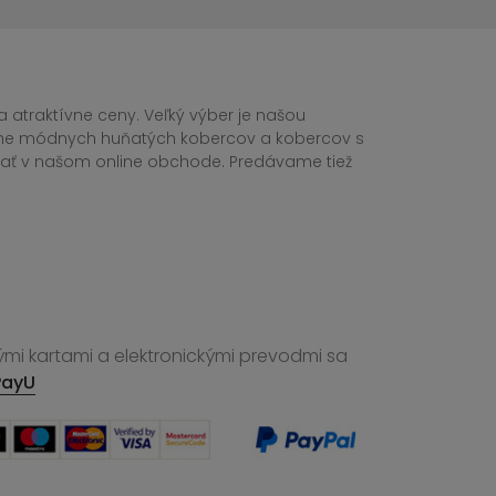
 atraktívne ceny. Veľký výber je našou
tane módnych huňatých kobercov a kobercov s
ednať v našom online obchode. Predávame tiež
ými kartami a elektronickými prevodmi sa
PayU