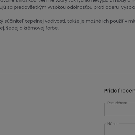
ané s klasikou. Jemné vzory tak rýchlo nevyjdú z módy a na
jú sa predovšetkým vysokou odolnosťou proti oderu. Vysoká k
ý súčiniteľ tepelnej vodivosti, takže je možné ich použiť v 
ej, šedej a krémovej farbe.
Pridať rece
Pseudónym
Názor