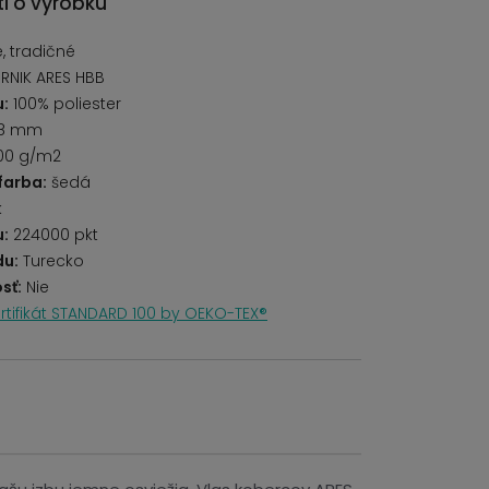
i o výrobku
 tradičné
RNIK ARES HBB
u:
100% poliester
8 mm
00 g/m2
farba:
šedá
k
u:
224000 pkt
du:
Turecko
sť:
Nie
rtifikát STANDARD 100 by OEKO-TEX®