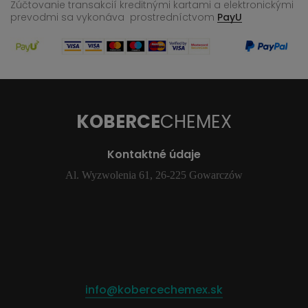
Zúčtovanie transakcií kreditnými kartami a elektronickými
prevodmi sa vykonáva
prostredníctvom
PayU
KOBERCE
CHEMEX
Kontaktné údaje
Al. Wyzwolenia 61, 26-225 Gowarczów
info@kobercechemex.sk