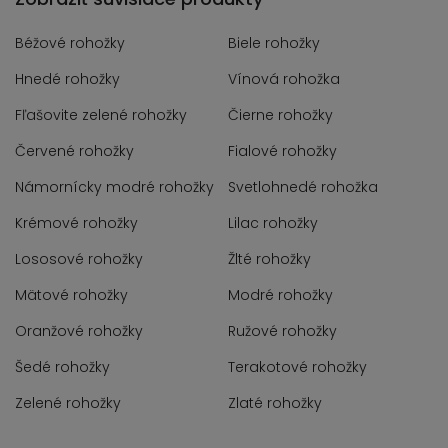
Béžové rohožky
Biele rohožky
Hnedé rohožky
Vínová rohožka
Fľašovite zelené rohožky
Čierne rohožky
Červené rohožky
Fialové rohožky
Námornícky modré rohožky
Svetlohnedé rohožka
Krémové rohožky
Lilac rohožky
Lososové rohožky
Žlté rohožky
Mätové rohožky
Modré rohožky
Oranžové rohožky
Ružové rohožky
Šedé rohožky
Terakotové rohožky
Zelené rohožky
Zlaté rohožky