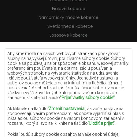
Fialové koberce
Námornícky modré koberce
Svetlohnedé koberce
Lososové koberce
Krémové koberce
Lilac koberce
Aby sme mohli na našich webových stránkach poskytovať
služby na najvyššej úrovni, používame súbory cookie. Súbory
Žlté koberce
cookie sa používajú na prispôsobenie obsahu webovej stránky
preferenciám používateľa, na optimalizáciu používania
Mätové koberce
webových stránok, na vytváranie štatistík a na udržiavanie
relácie používateľa webovej stránky. Jednotlivé nastavenia
Modré koberce
súborov cookie môžete zmeniť kliknutím na tlačidlo "Zmeniť
nastavenia". Ak chcete súhlasiť s inštaláciou súborov cookie
Oranžové koberce
všetkých vyššie uvedených kategórií na vašom koncovom
Ružové koberce
zariadení, kliknite na tlačidlo
"Prijať všetky súbory cookie"
.
Šedé koberce
Ak kliknete na tlačidlo
'Zmeniť nastavenia'
, ak vaše nastavenia
zodpovedajú vašim preferenciám, ak chcete vyjadriť súhlas s
Terakotové koberce
inštaláciou súborov cookie na vašom koncovom zariadení v
rozsahu, ktorý si zvolíte, kliknite na tlačidlo
'Uložiť a prijať'
.
Zelené koberce
Zlaté koberce
Pokiaľ budú súbory cookie obsahovať vaše osobné údaje,