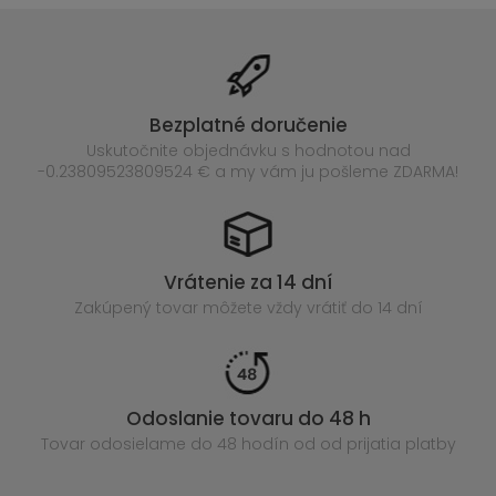
Bezplatné doručenie
Uskutočnite objednávku s hodnotou nad
-0.23809523809524 € a my vám ju pošleme ZDARMA!
Vrátenie za 14 dní
Zakúpený
tovar môžete vždy vrátiť do 14 dní
Odoslanie tovaru do 48 h
Tovar odosielame do 48 hodín
od od prijatia platby