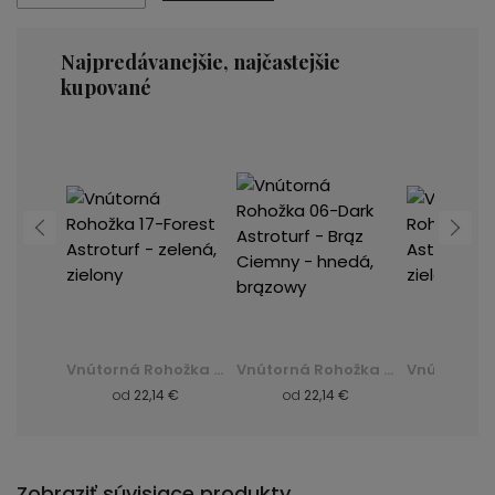
Najpredávanejšie, najčastejšie
kupované
Vnútorná Rohožka 06-Dark Astroturf - Brąz Ciemny - hnedá, brązowy
Vnútorná Rohožka 17-Forest Astroturf - zelená, zielony
Vnútorná Rohožka 06-Dark Astroturf - Brąz Ciemny - hnedá, brązowy
 €
od
22,14 €
od
22,14 €
od
22,
Zobraziť súvisiace produkty