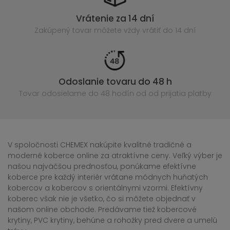
Vrátenie za 14 dní
Zakúpený
tovar môžete vždy vrátiť do 14 dní
Odoslanie tovaru do 48 h
Tovar odosielame do 48 hodín
od od prijatia platby
V spoločnosti CHEMEX nakúpite kvalitné tradičné a
moderné koberce online za atraktívne ceny. Veľký výber je
našou najväčšou prednosťou, ponúkame efektívne
koberce pre každý interiér vrátane módnych huňatých
kobercov a kobercov s orientálnymi vzormi. Efektívny
koberec však nie je všetko, čo si môžete objednať v
našom online obchode. Predávame tiež kobercové
krytiny, PVC krytiny, behúne a rohožky pred dvere a umelú