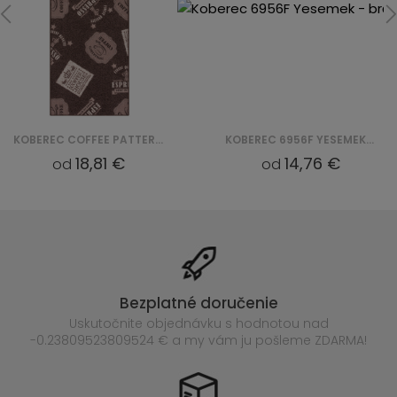
KOBEREC COFFEE PATTERNS 44 (CHOCOL)
KOBEREC 6956F YESEMEK - BRĄZOWY
18,81 €
14,76 €
od
od
Bezplatné doručenie
Uskutočnite objednávku s hodnotou nad
-0.23809523809524 € a my vám ju pošleme ZDARMA!