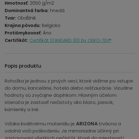
Hmotnosť:
2050 g/m2
Dominantná farba:
hnedá
Tvar:
Obdĺžnik
Krajina pôvodu:
Belgicko
Protišmykovosť:
Áno
Certifikát:
Certifikát STANDARD 100 by OEKO-TEX®
Popis produktu
Rohožka je jednou z prvých vecí, ktoré vidíme po vstupe
do domu, kancelárie, hotela alebo reštaurácie. Vizuálne
hodnoty sú zvyčajne doplnkom. Hlavným účelom
stierača je zastaviť nečistoty ako blato, piesok,
kamienky a iné.
Vďaka kvalitnému materiálu je
ARIZONA
trvácna a
odolná voči poškodeniu. Je mimoriadne účinný pri
zastavovaní všetkých nečistôt, ktoré do miestností