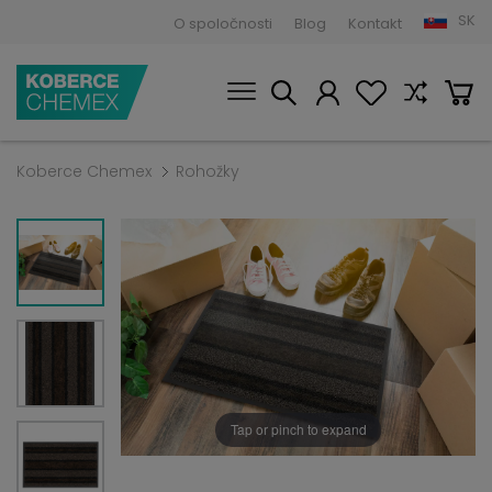
SK
O spoločnosti
Blog
Kontakt
Koberce Chemex
Rohožky
Tap or pinch to expand