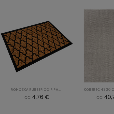
KOBEREC 4300 CALMA - SREBRNY
KOBEREC 250321N KID
40,71 €
28,09 €
od
od