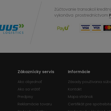
Zúčtovanie transakcií kreditn
vykonáva
prostredníctvom
Zákaznícky servis
Informácie
Ako objednať
Zásady používania súb
Ako sa vrátiť
Kontakt
Predpisy
Mapa stránok
Reklamácie tovaru
Certifikát pre spotrebi