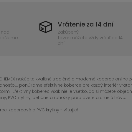
Vrátenie za 14 dní
 nad
Zakúpený
 pošleme
tovar môžete vždy vrátiť do 14
dní
CHEMEX nakúpite kvalitné tradičné a moderné koberce online za
dnosťou, ponúkame efektívne koberce pre každý interiér vrá
zormi. Efektívny koberec však nie je všetko, čo si môžete obj
iny, PVC krytiny, behúne a rohožky pred dvere a umelú trávu.
ce, kobercové a PVC krytiny - vítajte!