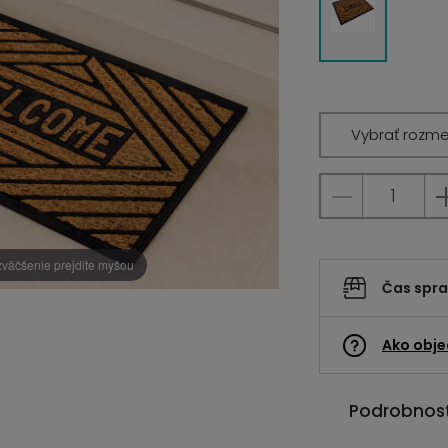
Vybrať rozme
zväčšenie prejdite myšou
Čas spr
Ako obje
Podrobnost