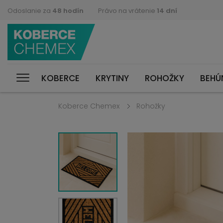
Odoslanie za
48 hodín
Právo na vrátenie
14 dní
KOBERCE
KRYTINY
ROHOŽKY
BEHÚ
Koberce Chemex
Rohožky