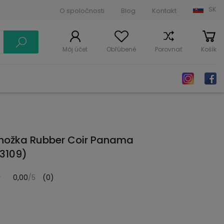
SK
O spoločnosti
Blog
Kontakt
Môj účet
Obľúbené
Porovnať
Košík
ohožka Rubber Coir Panama
 3109)
0,00
/5
(0)