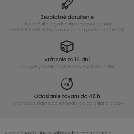
Bezplatné doručenie
Uskutočnite objednávku s hodnotou nad
-0.23809523809524 € a my vám ju pošleme ZDARMA!
Vrátenie za 14 dní
Zakúpený
tovar môžete vždy vrátiť do 14 dní
Odoslanie tovaru do 48 h
Tovar odosielame do 48 hodín
od od prijatia platby
V spoločnosti CHEMEX nakúpite kvalitné tradičné a