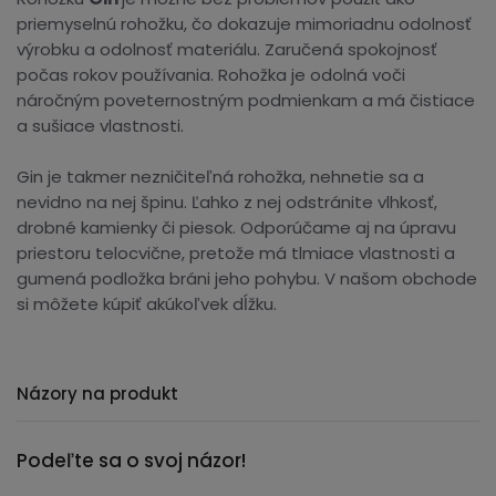
priemyselnú rohožku, čo dokazuje mimoriadnu odolnosť
výrobku a odolnosť materiálu. Zaručená spokojnosť
počas rokov používania. Rohožka je odolná voči
náročným poveternostným podmienkam a má čistiace
a sušiace vlastnosti.
Gin je takmer nezničiteľná rohožka, nehnetie sa a
nevidno na nej špinu. Ľahko z nej odstránite vlhkosť,
drobné kamienky či piesok. Odporúčame aj na úpravu
priestoru telocvične, pretože má tlmiace vlastnosti a
gumená podložka bráni jeho pohybu. V našom obchode
si môžete kúpiť akúkoľvek dĺžku.
Názory na produkt
Podeľte sa o svoj názor!