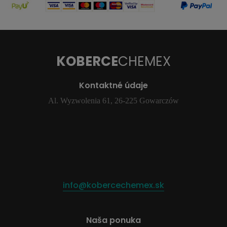
KOBERCE
CHEMEX
Kontaktné údaje
Al. Wyzwolenia 61, 26-225 Gowarczów
info@kobercechemex.sk
Naša ponuka