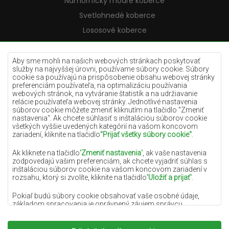
Námornícky modré koberce
Svetlohnedé koberce
Lososové koberce
Krémové koberce
Lilac koberce
Aby sme mohli na našich webových stránkach poskytovať
služby na najvyššej úrovni, používame súbory cookie. Súbory
Žlté koberce
cookie sa používajú na prispôsobenie obsahu webovej stránky
preferenciám používateľa, na optimalizáciu používania
Mätové koberce
webových stránok, na vytváranie štatistík a na udržiavanie
relácie používateľa webovej stránky. Jednotlivé nastavenia
Modré koberce
súborov cookie môžete zmeniť kliknutím na tlačidlo "Zmeniť
nastavenia". Ak chcete súhlasiť s inštaláciou súborov cookie
Oranžové koberce
všetkých vyššie uvedených kategórií na vašom koncovom
Ružové koberce
zariadení, kliknite na tlačidlo
"Prijať všetky súbory cookie"
.
Šedé koberce
Ak kliknete na tlačidlo
'Zmeniť nastavenia'
, ak vaše nastavenia
zodpovedajú vašim preferenciám, ak chcete vyjadriť súhlas s
Terakotové koberce
inštaláciou súborov cookie na vašom koncovom zariadení v
rozsahu, ktorý si zvolíte, kliknite na tlačidlo
'Uložiť a prijať'
.
Zelené koberce
Zlaté koberce
Pokiaľ budú súbory cookie obsahovať vaše osobné údaje,
základom spracovania je oprávnený záujem správcu
osobných údajov (DYWANYCHEMEX) alebo tretích strán v
podobe poskytovania vysokokvalitných služieb na našej
webovej stránke a marketingových aktivít správcu osobných