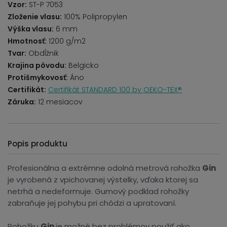
Vzor:
ST-P 7053
Zloženie vlasu:
100% Polipropylen
Výška vlasu:
6 mm
Hmotnosť:
1200 g/m2
Tvar:
Obdĺžnik
Krajina pôvodu:
Belgicko
Protišmykovosť:
Áno
Certifikát:
Certifikát STANDARD 100 by OEKO-TEX®
Záruka:
12 mesiacov
Popis produktu
Profesionálna a extrémne odolná metrová rohožka
Gin
je vyrobená z vpichovanej výstelky, vďaka ktorej sa
netrhá a nedeformuje. Gumový podklad rohožky
zabraňuje jej pohybu pri chôdzi a upratovaní.
Rohožku
Gin
je možné bez problémov použiť ako