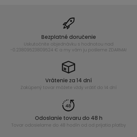
Bezplatné doručenie
Uskutočnite objednávku s hodnotou nad
-0.23809523809524 € a my vám ju pošleme ZDARMA!
Vrátenie za 14 dní
Zakúpený
tovar môžete vždy vrátiť do 14 dní
Odoslanie tovaru do 48 h
Tovar odosielame do 48 hodín
od od prijatia platby