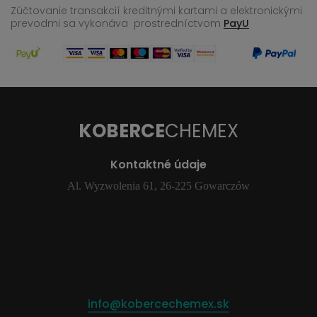
Zúčtovanie transakcií kreditnými kartami a elektronickými
prevodmi sa vykonáva
prostredníctvom
PayU
KOBERCE
CHEMEX
Kontaktné údaje
Al. Wyzwolenia 61, 26-225 Gowarczów
info@kobercechemex.sk