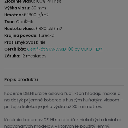
Zloženie vlasu:
100% PP Frise
Výška vlasu:
30 mm
Hmotnosť:
1800 g/m2
Tvar:
Obdĺžnik
Hustota vlasu:
6880 pkt/m2
Krajina pôvodu:
Turecko
Protišmykovosť:
Nie
Certifikát:
Certifikát STANDARD 100 by OEKO-TEX®
Záruka:
12 mesiacov
Popis produktu
Koberce DELHI určite oslovia ľudí, ktorí hľadajú mäkké a
na dotyk príjemné koberce s hustým huňatým vlasom –
pri tejto kolekcii je jeho výška až 30 milimetrov.
Kolekcia kobercov DELHI sa skladá z niekoľkých desiatok
nadýchaných modelov, v ktorých je použitý jemný,