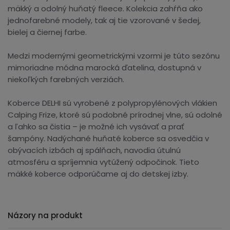
mäkký a odolný huňatý fleece. Kolekcia zahŕňa ako
jednofarebné modely, tak aj tie vzorované v šedej,
bielej a čiernej farbe.
Medzi modernými geometrickými vzormi je túto sezónu
mimoriadne módna marocká ďatelina, dostupná v
niekoľkých farebných verziách.
Koberce DELHI sú vyrobené z polypropylénových vlákien
Calping Frize, ktoré sú podobné prírodnej vlne, sú odolné
a ľahko sa čistia – je možné ich vysávať a prať
šampóny. Nadýchané huňaté koberce sa osvedčia v
obývacích izbách aj spálňach, navodia útulnú
atmosféru a spríjemnia vytúžený odpočinok. Tieto
mäkké koberce odporúčame aj do detskej izby.
Názory na produkt