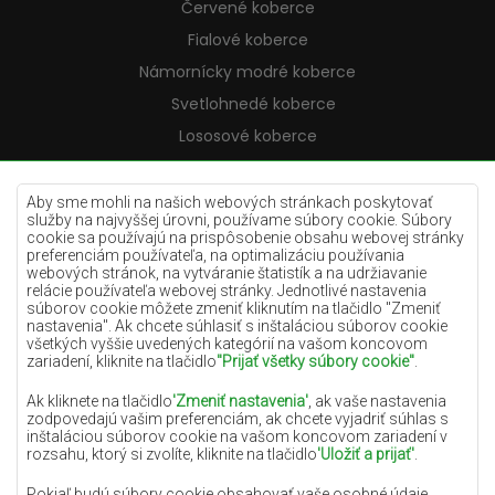
Červené koberce
Fialové koberce
Námornícky modré koberce
Svetlohnedé koberce
Lososové koberce
Krémové koberce
Lilac koberce
Aby sme mohli na našich webových stránkach poskytovať
služby na najvyššej úrovni, používame súbory cookie. Súbory
Žlté koberce
cookie sa používajú na prispôsobenie obsahu webovej stránky
preferenciám používateľa, na optimalizáciu používania
Mätové koberce
webových stránok, na vytváranie štatistík a na udržiavanie
relácie používateľa webovej stránky. Jednotlivé nastavenia
Modré koberce
súborov cookie môžete zmeniť kliknutím na tlačidlo "Zmeniť
nastavenia". Ak chcete súhlasiť s inštaláciou súborov cookie
Oranžové koberce
všetkých vyššie uvedených kategórií na vašom koncovom
Ružové koberce
zariadení, kliknite na tlačidlo
"Prijať všetky súbory cookie"
.
Šedé koberce
Ak kliknete na tlačidlo
'Zmeniť nastavenia'
, ak vaše nastavenia
zodpovedajú vašim preferenciám, ak chcete vyjadriť súhlas s
Terakotové koberce
inštaláciou súborov cookie na vašom koncovom zariadení v
rozsahu, ktorý si zvolíte, kliknite na tlačidlo
'Uložiť a prijať'
.
Zelené koberce
Zlaté koberce
Pokiaľ budú súbory cookie obsahovať vaše osobné údaje,