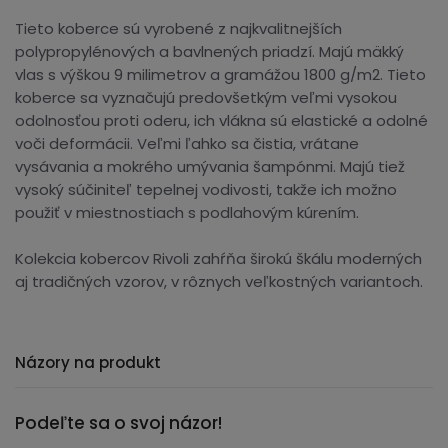
Tieto koberce sú vyrobené z najkvalitnejších
polypropylénových a bavlnených priadzí. Majú mäkký
vlas s výškou 9 milimetrov a gramážou 1800 g/m2. Tieto
koberce sa vyznačujú predovšetkým veľmi vysokou
odolnosťou proti oderu, ich vlákna sú elastické a odolné
voči deformácii. Veľmi ľahko sa čistia, vrátane
vysávania a mokrého umývania šampónmi. Majú tiež
vysoký súčiniteľ tepelnej vodivosti, takže ich možno
použiť v miestnostiach s podlahovým kúrením.
Kolekcia kobercov Rivoli zahŕňa širokú škálu moderných
aj tradičných vzorov, v rôznych veľkostných variantoch.
Názory na produkt
Podeľte sa o svoj názor!