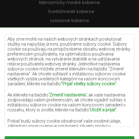
Námornícky modré koberce
Svetlohnedé koberce
Lososové koberce
Krémové koberce
Lilac koberce
Aby sme mohli na našich webových stránkach poskytovať
služby na najvyššej úrovni, používame súbory cookie. Súbory
Žlté koberce
cookie sa používajú na prispôsobenie obsahu webovej stránky
preferenciám používateľa, na optimalizáciu používania
Mätové koberce
webových stránok, na vytváranie štatistík a na udržiavanie
relácie používateľa webovej stránky. Jednotlivé nastavenia
Modré koberce
súborov cookie môžete zmeniť kliknutím na tlačidlo "Zmeniť
nastavenia". Ak chcete súhlasiť s inštaláciou súborov cookie
Oranžové koberce
všetkých vyššie uvedených kategórií na vašom koncovom
Ružové koberce
zariadení, kliknite na tlačidlo
"Prijať všetky súbory cookie"
.
Šedé koberce
Ak kliknete na tlačidlo
'Zmeniť nastavenia'
, ak vaše nastavenia
zodpovedajú vašim preferenciám, ak chcete vyjadriť súhlas s
Terakotové koberce
inštaláciou súborov cookie na vašom koncovom zariadení v
rozsahu, ktorý si zvolíte, kliknite na tlačidlo
'Uložiť a prijať'
.
Zelené koberce
Zlaté koberce
Pokiaľ budú súbory cookie obsahovať vaše osobné údaje,
základom spracovania je oprávnený záujem správcu
osobných údajov (DYWANYCHEMEX) alebo tretích strán v
podobe poskytovania vysokokvalitných služieb na našej