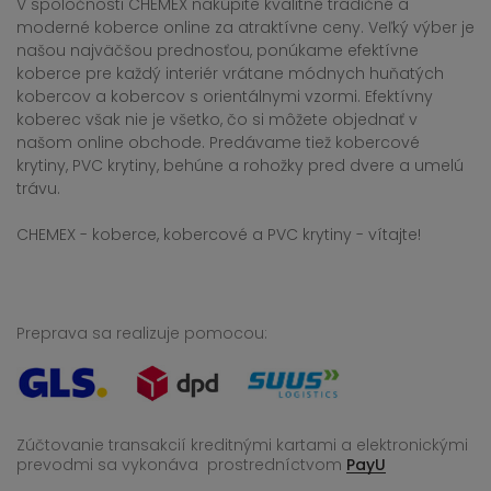
V spoločnosti CHEMEX nakúpite kvalitné tradičné a
moderné koberce online za atraktívne ceny. Veľký výber je
našou najväčšou prednosťou, ponúkame efektívne
koberce pre každý interiér vrátane módnych huňatých
kobercov a kobercov s orientálnymi vzormi. Efektívny
koberec však nie je všetko, čo si môžete objednať v
našom online obchode. Predávame tiež kobercové
krytiny, PVC krytiny, behúne a rohožky pred dvere a umelú
trávu.
CHEMEX - koberce, kobercové a PVC krytiny - vítajte!
Preprava sa realizuje pomocou:
Zúčtovanie transakcií kreditnými kartami a elektronickými
prevodmi sa vykonáva
prostredníctvom
PayU