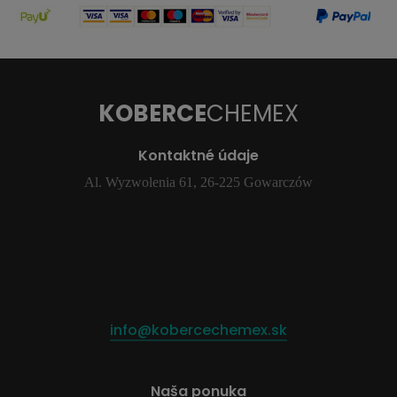
KOBERCE
CHEMEX
Kontaktné údaje
Al. Wyzwolenia 61, 26-225 Gowarczów
info@kobercechemex.sk
Naša ponuka