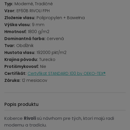
Typ:
Moderné, Tradičné
Vzor:
EF60B RIVOLI FPH
Zloženie vlasu:
Polipropylen + Bawełna
Výška vlasu:
9 mm
Hmotnosť:
1800 g/m2
Dominantná farba:
červená
Tvar:
Obdĺžnik
Hustota vlasu:
192000 pkt/m2
Krajina pôvodu:
Turecko
Protišmykovosť:
Nie
Certifikát:
Certyfikat STANDARD 100 by OEKO-TEX®
Záruka:
12 mesiacov
Popis produktu
Koberce
Rivoli
sú návrhom pre tých, ktorí majú radi
modernu a tradíciu.