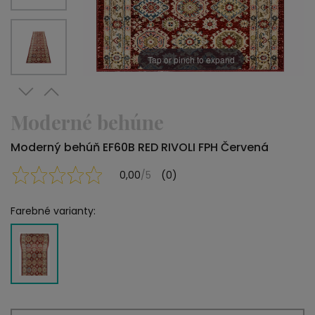
Tap or pinch to expand
Moderné behúne
Moderný behúň EF60B RED RIVOLI FPH Červená
0,00
/5
(0)
Farebné varianty: