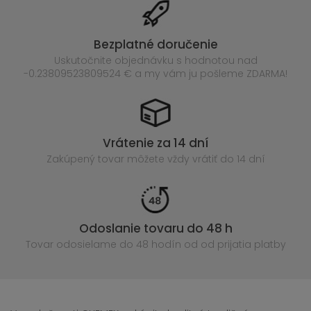
Bezplatné doručenie
Uskutočnite objednávku s hodnotou nad
-0.23809523809524 € a my vám ju pošleme ZDARMA!
Vrátenie za 14 dní
Zakúpený
tovar môžete vždy vrátiť do 14 dní
Odoslanie tovaru do 48 h
Tovar odosielame do 48 hodín
od od prijatia platby