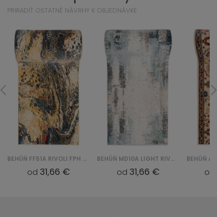
PRIRADIŤ OSTATNÉ NÁVRHY K OBJEDNÁVKE
BEHÚŇ FF51A RIVOLI FPH - BEŻOWY
BEHÚŇ MD10A LIGHT RIVOLI FRT - BEŻOWY
31,66 €
31,66 €
od
od
od