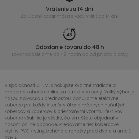
Vrátenie za 14 dní
Zakúpený
tovar môžete vždy vrátiť do 14 dní
Odoslanie tovaru do 48 h
Tovar odosielame do 48 hodín
od od prijatia platby
V spoločnosti CHEMEX nakúpite kvalitné tradičné a
moderné koberce online za atraktívne ceny. Veľký výber je
našou najväčšou prednosťou, ponúkame efektívne
koberce pre každý interiér vrátane módnych huňatých
kobercov a kobercov s orientálnymi vzormi. Efektívny
koberec však nie je všetko, čo si môžete objednať v
našom online obchode. Predávame tiež kobercové
krytiny, PVC krytiny, behúne a rohožky pred dvere a umelú
trávu.