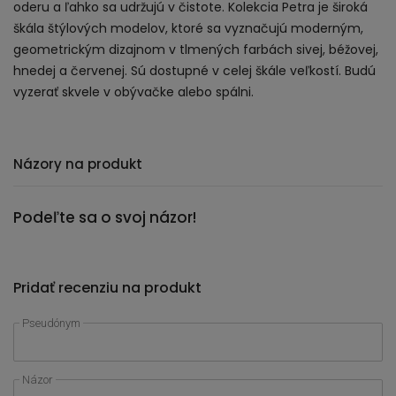
oderu a ľahko sa udržujú v čistote. Kolekcia Petra je široká
škála štýlových modelov, ktoré sa vyznačujú moderným,
geometrickým dizajnom v tlmených farbách sivej, béžovej,
hnedej a červenej. Sú dostupné v celej škále veľkostí. Budú
vyzerať skvele v obývačke alebo spálni.
Názory na produkt
Podeľte sa o svoj názor!
Pridať recenziu na produkt
Pseudónym
Názor