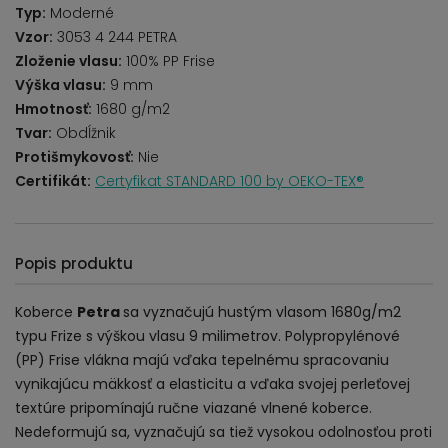
Typ:
Moderné
Vzor:
3053 4 244 PETRA
Zloženie vlasu:
100% PP Frise
Výška vlasu:
9 mm
Hmotnosť:
1680 g/m2
Tvar:
Obdĺžnik
Protišmykovosť:
Nie
Certifikát:
Certyfikat STANDARD 100 by OEKO-TEX®
Popis produktu
Koberce
Petra
sa vyznačujú hustým vlasom 1680g/m2
typu Frize s výškou vlasu 9 milimetrov. Polypropylénové
(PP) Frise vlákna majú vďaka tepelnému spracovaniu
vynikajúcu mäkkosť a elasticitu a vďaka svojej perleťovej
textúre pripomínajú ručne viazané vlnené koberce.
Nedeformujú sa, vyznačujú sa tiež vysokou odolnosťou proti