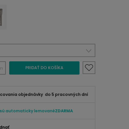
PRIDAŤ DO KOŠÍKA
m
acovania objednávky
do 5 pracovných dní
 sú automaticky lemované
ZDARMA
dnať