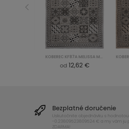
KOBEREC KF87A MELISSA MAA - BRĄZOWY
KOBEREC KF87A MELISSA MAA - SZARY
9 €
12,62 €
od
od
Bezplatné doručenie
Uskutočnite objednávku s hodnotou
-0.23809523809524 € a my vám ju
ZDARMA!