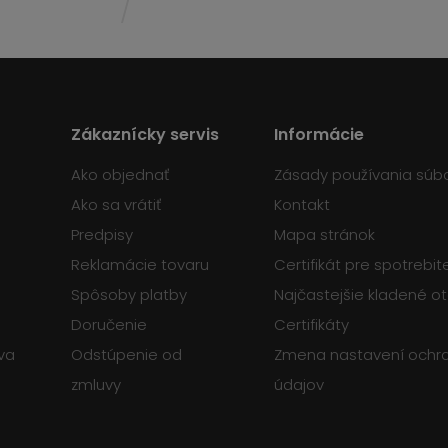
Zákaznícky servis
Informácie
Ako objednať
Zásady používania súb
Ako sa vrátiť
Kontakt
Predpisy
Mapa stránok
Reklamácie tovaru
Certifikát pre spotrebi
Spôsoby platby
Najčastejšie kladené o
Doručenie
Certifikáty
va
Odstúpenie od
Zmena nastavení ochr
zmluvy
údajov