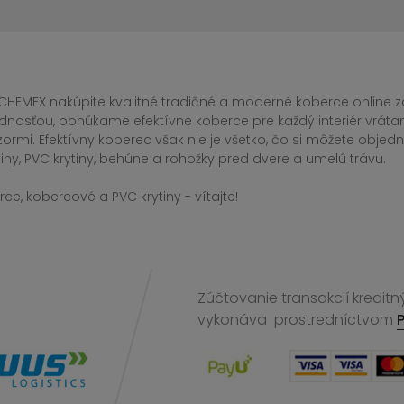
CHEMEX nakúpite kvalitné tradičné a moderné koberce online za
dnosťou, ponúkame efektívne koberce pre každý interiér vrá
zormi. Efektívny koberec však nie je všetko, čo si môžete obj
iny, PVC krytiny, behúne a rohožky pred dvere a umelú trávu.
ce, kobercové a PVC krytiny - vítajte!
Zúčtovanie transakcií kreditn
vykonáva
prostredníctvom