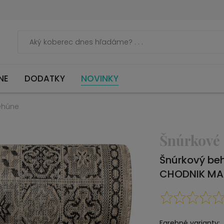
NE
DODATKY
NOVINKY
ehúne
Šnúrkové
Šnúrkový be
CHODNIK MA
Farebné varianty: