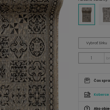
Vybrať šírku
b
Čas spr
Koberce
Ako obje