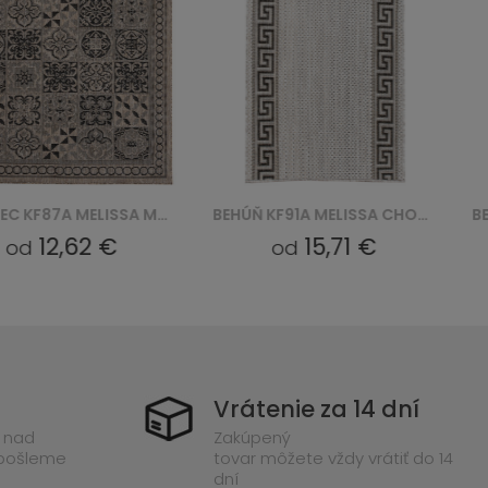
KOBEREC KF87A MELISSA MAA - BRĄZOWY
BEHÚŇ KF91A MELISSA CHODNIK MAA - SZARY
12,62 €
15,71 €
od
Vrátenie za 14 dní
 nad
Zakúpený
 pošleme
tovar môžete vždy vrátiť do 14
dní