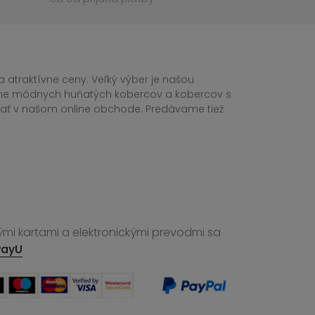
 atraktívne ceny. Veľký výber je našou
tane módnych huňatých kobercov a kobercov s
ednať v našom online obchode. Predávame tiež
ými kartami a elektronickými prevodmi sa
PayU