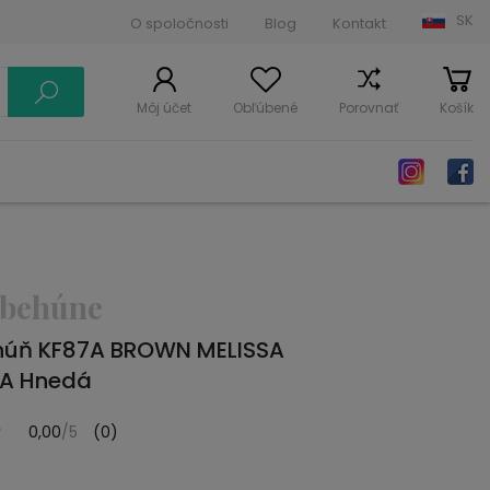
SK
O spoločnosti
Blog
Kontakt
Môj účet
Obľúbené
Porovnať
Košík
 behúne
húň KF87A BROWN MELISSA
A Hnedá
0,00
/5
(0)