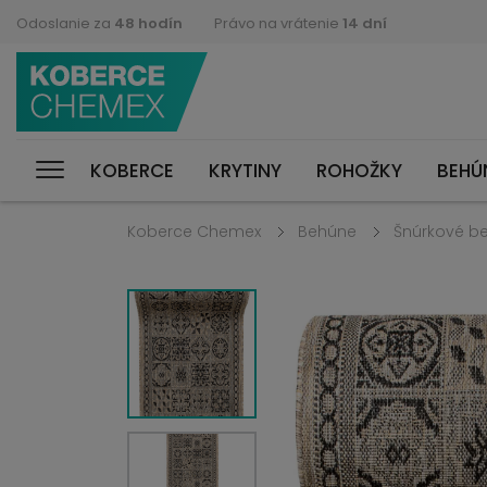
Odoslanie za
48 hodín
Právo na vrátenie
14 dní
KOBERCE
KRYTINY
ROHOŽKY
BEHÚ
Koberce Chemex
Behúne
Šnúrkové b