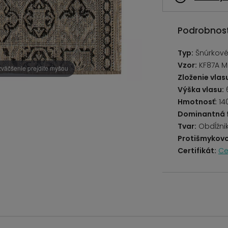
Podrobnost
Typ:
Šnúrkové
Vzor:
KF87A M
zväčšenie prejdite myšou
Zloženie vlas
Výška vlasu:
Hmotnosť:
14
Dominantná 
Tvar:
Obdĺžni
Protišmykovo
Certifikát:
Ce