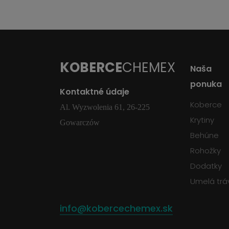
KOBERCE
CHEMEX
Naša
ponuka
Kontaktné údaje
Koberce
Al. Wyzwolenia 61, 26-225
Krytiny
Gowarczów
Behúne
Rohožky
Dodatky
Umelá trá
info@kobercechemex.sk