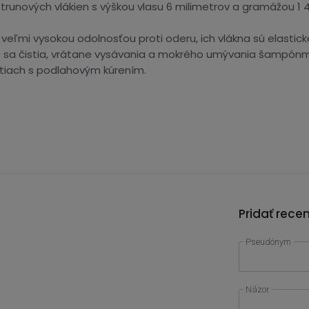
strunových vlákien s výškou vlasu 6 milimetrov a gramážou 1 
ľmi vysokou odolnosťou proti oderu, ich vlákna sú elastické
hko sa čistia, vrátane vysávania a mokrého umývania šampónmi.
stiach s podlahovým kúrením.
Pridať rece
Pseudónym
Názor