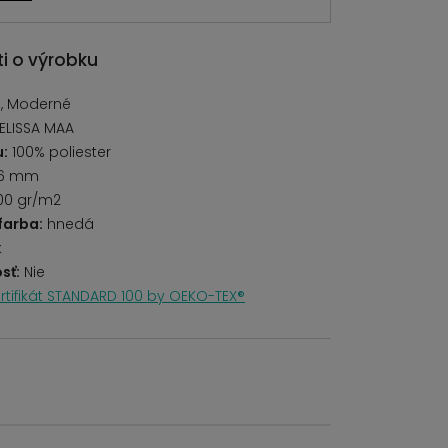
i o výrobku
, Moderné
ELISSA MAA
u:
100% poliester
6 mm
00 gr/m2
farba:
hnedá
k
sť:
Nie
rtifikát STANDARD 100 by OEKO-TEX®