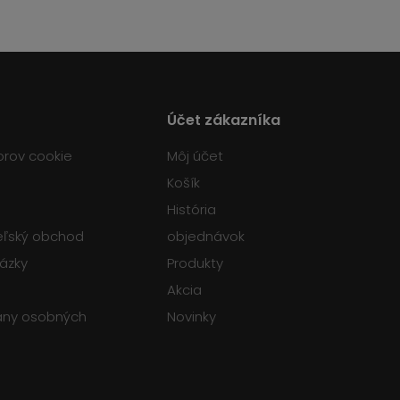
Účet zákazníka
orov cookie
Môj účet
Košík
História
teľský obchod
objednávok
tázky
Produkty
Akcia
any osobných
Novinky