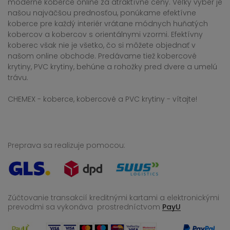
moderné koberce online za atraktívne ceny. Veľký výber je
našou najväčšou prednosťou, ponúkame efektívne
koberce pre každý interiér vrátane módnych huňatých
kobercov a kobercov s orientálnymi vzormi. Efektívny
koberec však nie je všetko, čo si môžete objednať v
našom online obchode. Predávame tiež kobercové
krytiny, PVC krytiny, behúne a rohožky pred dvere a umelú
trávu.
CHEMEX - koberce, kobercové a PVC krytiny - vítajte!
Preprava sa realizuje pomocou:
Zúčtovanie transakcií kreditnými kartami a elektronickými
prevodmi sa vykonáva
prostredníctvom
PayU