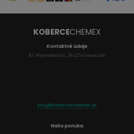
KOBERCE
CHEMEX
Kontaktné údaje
Al. Wyzwolenia 61, 26-225 Gowarczów
info@kobercechemex.sk
Naša ponuka