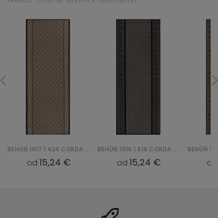
PRIRADIŤ OSTATNÉ NÁVRHY K OBJEDNÁVKE
BEHÚŇ 1017 1 424 CORDA CHODNIK
BEHÚŇ 1016 1 515 CORDA CHODNIK
15,24 €
15,24 €
od
od
o