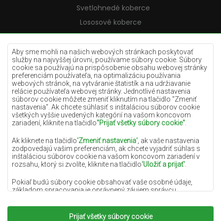
Svetlohnedé koberce
Lososové koberce
Krémové koberce
Lilac koberce
Aby sme mohli na našich webových stránkach poskytovať
služby na najvyššej úrovni, používame súbory cookie. Súbory
Žlté koberce
cookie sa používajú na prispôsobenie obsahu webovej stránky
preferenciám používateľa, na optimalizáciu používania
Mätové koberce
webových stránok, na vytváranie štatistík a na udržiavanie
relácie používateľa webovej stránky. Jednotlivé nastavenia
Modré koberce
súborov cookie môžete zmeniť kliknutím na tlačidlo "Zmeniť
nastavenia". Ak chcete súhlasiť s inštaláciou súborov cookie
Oranžové koberce
všetkých vyššie uvedených kategórií na vašom koncovom
Ružové koberce
zariadení, kliknite na tlačidlo
"Prijať všetky súbory cookie"
.
Šedé koberce
Ak kliknete na tlačidlo
'Zmeniť nastavenia'
, ak vaše nastavenia
zodpovedajú vašim preferenciám, ak chcete vyjadriť súhlas s
Terakotové koberce
inštaláciou súborov cookie na vašom koncovom zariadení v
rozsahu, ktorý si zvolíte, kliknite na tlačidlo
'Uložiť a prijať'
.
Zelené koberce
Zlaté koberce
Pokiaľ budú súbory cookie obsahovať vaše osobné údaje,
základom spracovania je oprávnený záujem správcu
osobných údajov (DYWANYCHEMEX) alebo tretích strán v
podobe poskytovania vysokokvalitných služieb na našej
webovej stránke a marketingových aktivít správcu osobných
Prijať všetky súbory cookie
Copyright 2022
Koberce Chemex.
Všetky práva