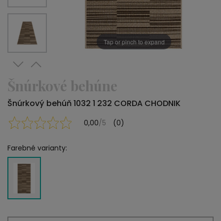
Tap or pinch to expand
Šnúrkové behúne
Šnúrkový behúň 1032 1 232 CORDA CHODNIK
0,00
/5
(0)
Farebné varianty: