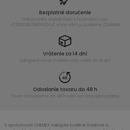
Bezplatné doručenie
Uskutočnite objednávku s hodnotou nad
-0.23809523809524 € a my vám ju pošleme ZDARMA!
Vrátenie za 14 dní
Zakúpený
tovar môžete vždy vrátiť do 14 dní
Odoslanie tovaru do 48 h
Tovar odosielame do 48 hodín
od od prijatia platby
V spoločnosti CHEMEX nakúpite kvalitné tradičné a