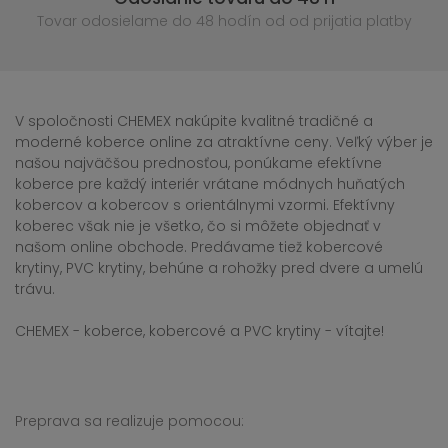
Tovar odosielame do 48 hodín
od od prijatia platby
V spoločnosti CHEMEX nakúpite kvalitné tradičné a
moderné koberce online za atraktívne ceny. Veľký výber je
našou najväčšou prednosťou, ponúkame efektívne
koberce pre každý interiér vrátane módnych huňatých
kobercov a kobercov s orientálnymi vzormi. Efektívny
koberec však nie je všetko, čo si môžete objednať v
našom online obchode. Predávame tiež kobercové
krytiny, PVC krytiny, behúne a rohožky pred dvere a umelú
trávu.
CHEMEX - koberce, kobercové a PVC krytiny - vítajte!
Preprava sa realizuje pomocou: