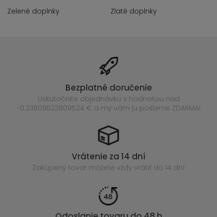
Zelené doplnky
Zlaté doplnky
Bezplatné doručenie
Uskutočnite objednávku s hodnotou nad
-0.23809523809524 € a my vám ju pošleme ZDARMA!
Vrátenie za 14 dní
Zakúpený
tovar môžete vždy vrátiť do 14 dní
Odoslanie tovaru do 48 h