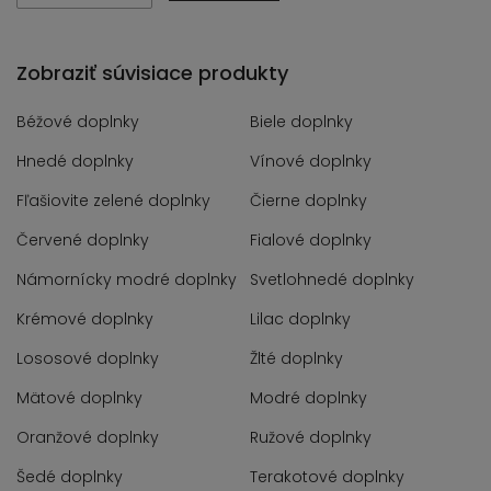
Zobraziť súvisiace produkty
Béžové doplnky
Biele doplnky
Hnedé doplnky
Vínové doplnky
Fľašiovite zelené doplnky
Čierne doplnky
Červené doplnky
Fialové doplnky
Námornícky modré doplnky
Svetlohnedé doplnky
Krémové doplnky
Lilac doplnky
Lososové doplnky
Žlté doplnky
Mätové doplnky
Modré doplnky
Oranžové doplnky
Ružové doplnky
Šedé doplnky
Terakotové doplnky