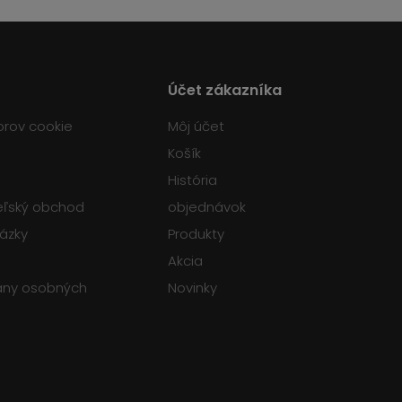
Účet zákazníka
orov cookie
Môj účet
Košík
História
teľský obchod
objednávok
tázky
Produkty
Akcia
any osobných
Novinky