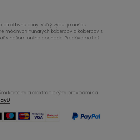
 atraktívne ceny. Veľký výber je našou
tane módnych huňatých kobercov a kobercov s
ednať v našom online obchode. Predávame tiež
ými kartami a elektronickými prevodmi sa
PayU