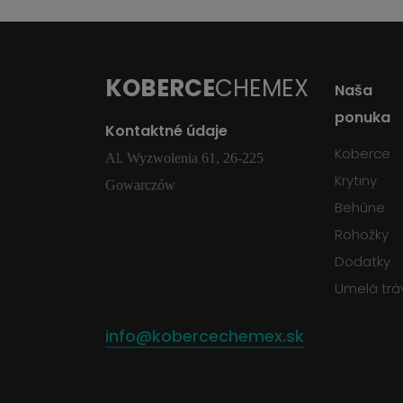
KOBERCE
CHEMEX
Naša
ponuka
Kontaktné údaje
Koberce
Al. Wyzwolenia 61, 26-225
Krytiny
Gowarczów
Behúne
Rohožky
Dodatky
Umelá trá
info@kobercechemex.sk