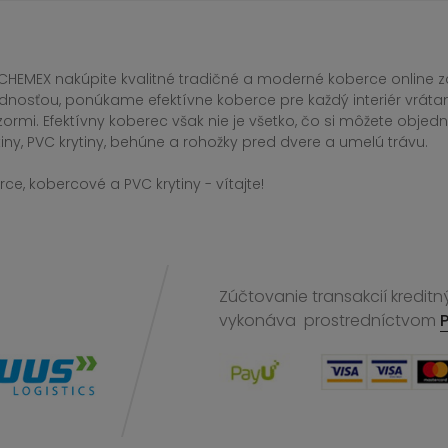
CHEMEX nakúpite kvalitné tradičné a moderné koberce online za
dnosťou, ponúkame efektívne koberce pre každý interiér vrá
zormi. Efektívny koberec však nie je všetko, čo si môžete obj
iny, PVC krytiny, behúne a rohožky pred dvere a umelú trávu.
ce, kobercové a PVC krytiny - vítajte!
Zúčtovanie transakcií kreditn
vykonáva
prostredníctvom