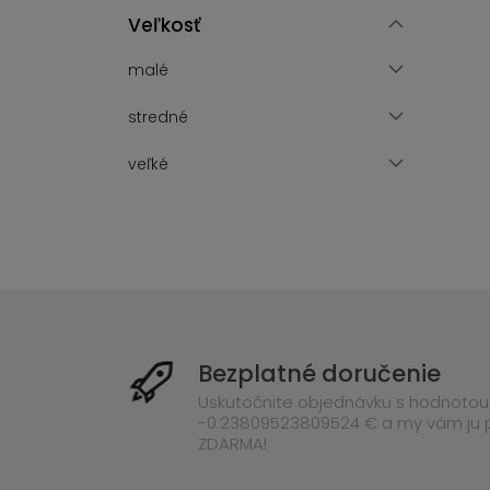
Veľkosť
malé
stredné
veľké
Bezplatné doručenie
Uskutočnite objednávku s hodnotou
-0.23809523809524 € a my vám ju
ZDARMA!