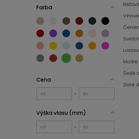
Béžové
Farba
Vínové
Červen
Svetlo
Lososo
Modré 
Šedé d
Cena
Zlaté 
-
Výška vlasu (mm)
-