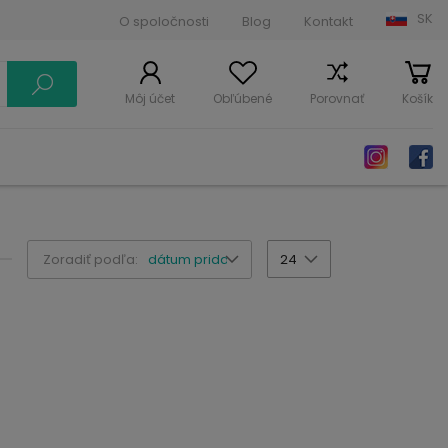
SK
O spoločnosti
Blog
Kontakt
Môj účet
Obľúbené
Porovnať
Košík
Zoradiť podľa:
dátum pridania
24