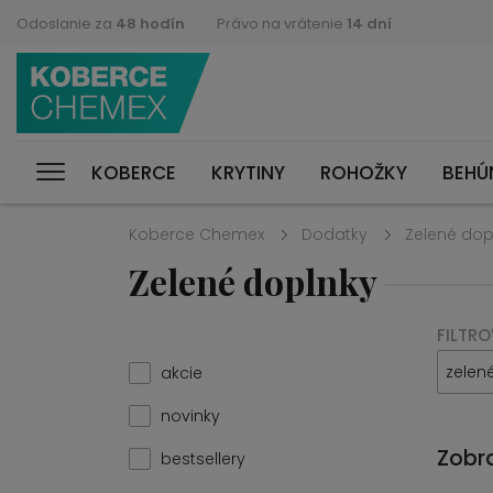
Odoslanie za
48 hodín
Právo na vrátenie
14 dní
KOBERCE
KRYTINY
ROHOŽKY
BEHÚ
Koberce Chemex
Dodatky
Zelené dop
Zelené doplnky
FILTRO
zelen
akcie
novinky
Zobra
bestsellery