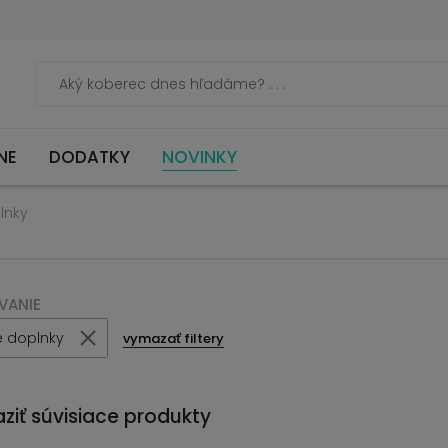
NE
DODATKY
NOVINKY
lnky
VANIE
é doplnky
vymazať filtery
ziť súvisiace produkty