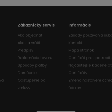
Zákaznícky servis
Informácie
Ako objednať
Zásady používania súb
Ako sa vrátiť
Kontakt
Predpisy
Mapa stránok
Reklamácie tovaru
Certifikát pre spotrebi
Spôsoby platby
Najčastejšie kladené o
Doručenie
Certifikáty
va
Odstúpenie od
Zmena nastavení ochr
zmluvy
údajov