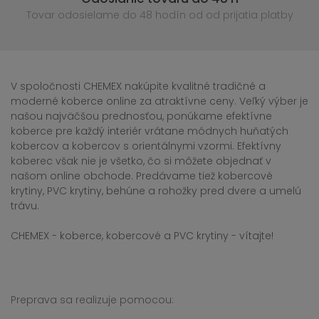
Tovar odosielame do 48 hodín
od od prijatia platby
V spoločnosti CHEMEX nakúpite kvalitné tradičné a
moderné koberce online za atraktívne ceny. Veľký výber je
našou najväčšou prednosťou, ponúkame efektívne
koberce pre každý interiér vrátane módnych huňatých
kobercov a kobercov s orientálnymi vzormi. Efektívny
koberec však nie je všetko, čo si môžete objednať v
našom online obchode. Predávame tiež kobercové
krytiny, PVC krytiny, behúne a rohožky pred dvere a umelú
trávu.
CHEMEX - koberce, kobercové a PVC krytiny - vítajte!
Preprava sa realizuje pomocou: