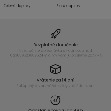
Zelené doplnky
Zlaté doplnky
Bezplatné doručenie
Uskutočnite objednávku s hodnotou nad
-0.23809523809524 € a my vám ju pošleme ZDARMA!
Vrátenie za 14 dní
Zakúpený
tovar môžete vždy vrátiť do 14 dní
Odoslanie tovaru do 48 h