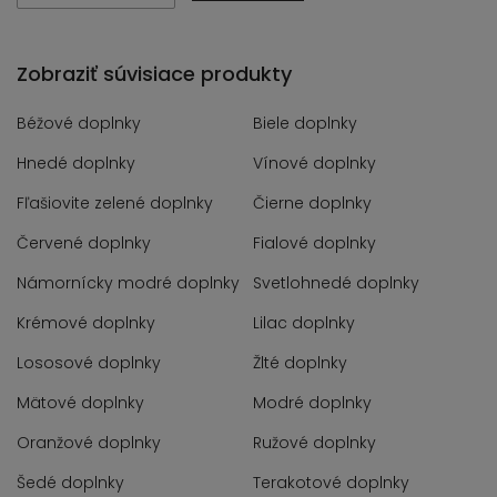
Zobraziť súvisiace produkty
Béžové doplnky
Biele doplnky
Hnedé doplnky
Vínové doplnky
Fľašiovite zelené doplnky
Čierne doplnky
Červené doplnky
Fialové doplnky
Námornícky modré doplnky
Svetlohnedé doplnky
Krémové doplnky
Lilac doplnky
Lososové doplnky
Žlté doplnky
Mätové doplnky
Modré doplnky
Oranžové doplnky
Ružové doplnky
Šedé doplnky
Terakotové doplnky