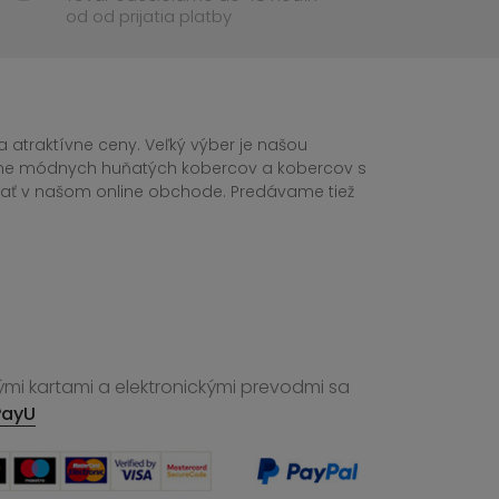
od od prijatia platby
 atraktívne ceny. Veľký výber je našou
tane módnych huňatých kobercov a kobercov s
ednať v našom online obchode. Predávame tiež
ými kartami a elektronickými prevodmi sa
PayU