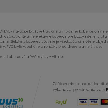
CHEMEX nakúpite kvalitné tradičné a moderné koberce online za
dnosťou, ponúkame efektívne koberce pre každý interiér vrá
zormi. Efektívny koberec však nie je všetko, čo si môžete obj
iny, PVC krytiny, behúne a rohožky pred dvere a umelú trávu.
ce, kobercové a PVC krytiny - vítajte!
Zúčtovanie transakcií kreditn
vykonáva
prostredníctvom