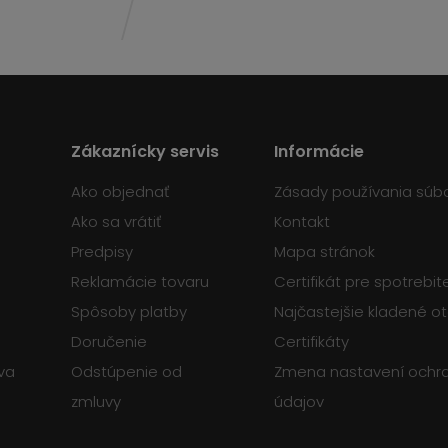
Zákaznícky servis
Informácie
Ako objednať
Zásady používania súb
Ako sa vrátiť
Kontakt
Predpisy
Mapa stránok
Reklamácie tovaru
Certifikát pre spotrebi
Spôsoby platby
Najčastejšie kladené o
Doručenie
Certifikáty
va
Odstúpenie od
Zmena nastavení ochr
zmluvy
údajov