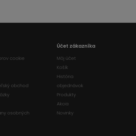
Účet zákazníka
orov cookie
Môj účet
Košík
História
teľský obchod
objednávok
tázky
Produkty
Akcia
any osobných
Novinky