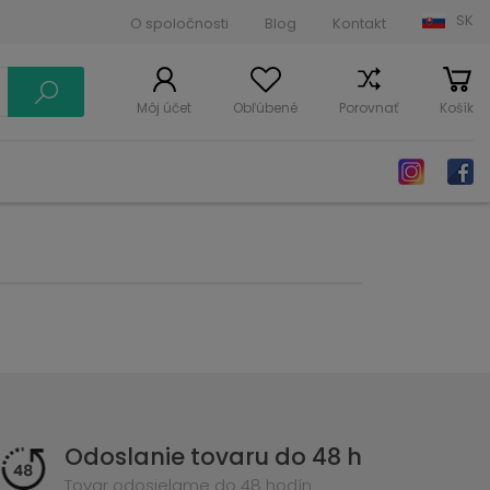
SK
O spoločnosti
Blog
Kontakt
Môj účet
Obľúbené
Porovnať
Košík
Odoslanie tovaru do 48 h
Tovar odosielame do 48 hodín