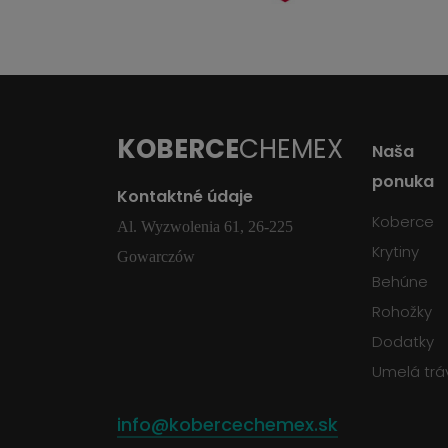
KOBERCE
CHEMEX
Naša
ponuka
Kontaktné údaje
Koberce
Al. Wyzwolenia 61, 26-225
Krytiny
Gowarczów
Behúne
Rohožky
Dodatky
Umelá trá
info@kobercechemex.sk