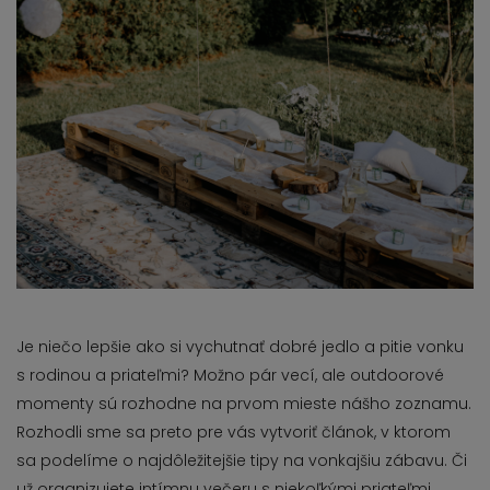
Je niečo lepšie ako si vychutnať dobré jedlo a pitie vonku
s rodinou a priateľmi? Možno pár vecí, ale outdoorové
momenty sú rozhodne na prvom mieste nášho zoznamu.
Rozhodli sme sa preto pre vás vytvoriť článok, v ktorom
sa podelíme o najdôležitejšie tipy na vonkajšiu zábavu. Či
už organizujete intímnu večeru s niekoľkými priateľmi