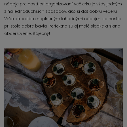
nápoje pre hostí pri organizovaní večierku je vždy jedným
z najjednoduchších spôsobov, ako si dať dobrú večeru.
Vďaka karafám naplneným lahodnými nápojmi sa hostia
pri stole dobre bavia! Perfektné sú aj malé sladké a slané
občerstvenie. Báječný!