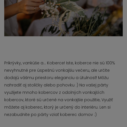
Prikrývky, vankúše a… Koberce! Iste, koberce nie sú 100%
nevyhnutné pre úspešnú vonkajšiu večeru, ale určite
dodajú vášmu priestoru eleganciu a útulnosť! Môžu
nahradiť aj stoličky alebo pohovku :) Na vašej párty
využijete mnoho kobercov z odolných vonkajších
kobercov, ktoré sú určené na vonkajšie použitie, Využiť
môžete aj koberec, ktorý je určený do interiéru. Len si
nezabudnite po párty vziať koberec domov :)