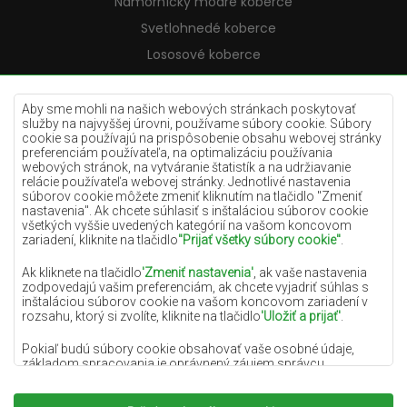
Námornícky modré koberce
Svetlohnedé koberce
Lososové koberce
Krémové koberce
Lilac koberce
Aby sme mohli na našich webových stránkach poskytovať
služby na najvyššej úrovni, používame súbory cookie. Súbory
Žlté koberce
cookie sa používajú na prispôsobenie obsahu webovej stránky
preferenciám používateľa, na optimalizáciu používania
Mätové koberce
webových stránok, na vytváranie štatistík a na udržiavanie
relácie používateľa webovej stránky. Jednotlivé nastavenia
Modré koberce
súborov cookie môžete zmeniť kliknutím na tlačidlo "Zmeniť
Oranžové koberce
nastavenia". Ak chcete súhlasiť s inštaláciou súborov cookie
všetkých vyššie uvedených kategórií na vašom koncovom
Ružové koberce
zariadení, kliknite na tlačidlo
"Prijať všetky súbory cookie"
.
Šedé koberce
Ak kliknete na tlačidlo
'Zmeniť nastavenia'
, ak vaše nastavenia
zodpovedajú vašim preferenciám, ak chcete vyjadriť súhlas s
Terakotové koberce
inštaláciou súborov cookie na vašom koncovom zariadení v
Zelené koberce
rozsahu, ktorý si zvolíte, kliknite na tlačidlo
'Uložiť a prijať'
.
Zlaté koberce
Pokiaľ budú súbory cookie obsahovať vaše osobné údaje,
základom spracovania je oprávnený záujem správcu
osobných údajov (DYWANYCHEMEX) alebo tretích strán v
podobe poskytovania vysokokvalitných služieb na našej