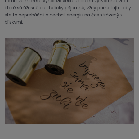
tomu, že môžete vynaložiť veľké úsilie na vytváranie vecí,
ktoré sú úžasné a esteticky príjemné, vždy pamätajte, aby
ste to nepreháňali a nechali energiu na čas strávený s
blízkymi.