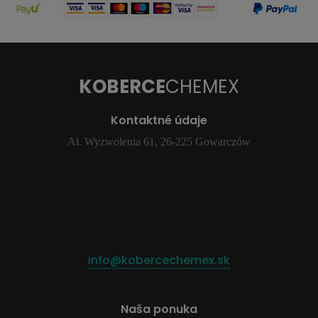
KOBERCE
CHEMEX
Kontaktné údaje
Al. Wyzwolenia 61, 26-225 Gowarczów
info@kobercechemex.sk
Naša ponuka