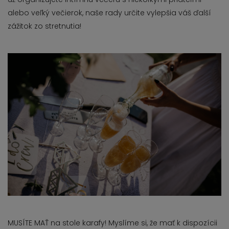
alebo veľký večierok, naše rady určite vylepšia váš ďalší
zážitok zo stretnutia!
MUSÍTE MAŤ na stole karafy! Myslíme si, že mať k dispozícii