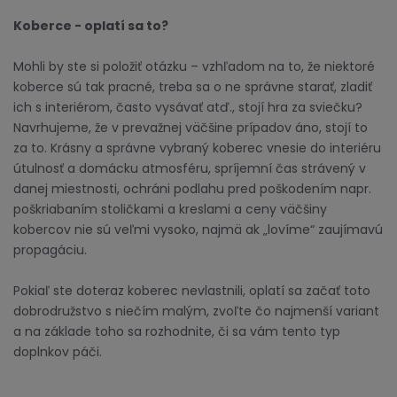
Koberce - oplatí sa to?
Mohli by ste si položiť otázku – vzhľadom na to, že niektoré
koberce sú tak pracné, treba sa o ne správne starať, zladiť
ich s interiérom, často vysávať atď., stojí hra za sviečku?
Navrhujeme, že v prevažnej väčšine prípadov áno, stojí to
za to. Krásny a správne vybraný koberec vnesie do interiéru
útulnosť a domácku atmosféru, spríjemní čas strávený v
danej miestnosti, ochráni podlahu pred poškodením napr.
poškriabaním stoličkami a kreslami a ceny väčšiny
kobercov nie sú veľmi vysoko, najmä ak „lovíme“ zaujímavú
propagáciu.
Pokiaľ ste doteraz koberec nevlastnili, oplatí sa začať toto
dobrodružstvo s niečím malým, zvoľte čo najmenší variant
a na základe toho sa rozhodnite, či sa vám tento typ
doplnkov páči.