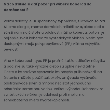
Na čo ďalšie si dať pozor pri výbere koberca do
domácnosti?
Veľmi dôležitý je už spomínaný typ vlákien, z ktorých sa tká.
Ak sme alergici, máme domácich miláčikov a/alebo deti a
záleží nám na čistote a odolnosti nášho koberca, potom je
najlepšie zvoliť koberec zo syntetických vlákien. Medzi tými
dostupnými majú polypropylénové (PP) vlákna najvyššiu
pevnosť.
Vlno v kobercoch typu PP je pružné, takže odtlačky nábytku
a pod. nie sú také výrazné alebo sú úplne neviditeľné.
Časté a intenzívne vysávanie im navyše príliš neškodí, na
čistenie môžete použiť turbokefy, umývacie vysávače,
odstraňovače škvŕn a mnoho nečistôt jednoducho
odstránite samotnou vodou. Veľkou výhodou kobercov zo
syntetických vlákien je odolnosť proti moliam a
zanedbateľná miera hygroskopičnosti.