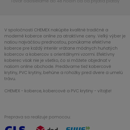
Tovar odosielame do 48 hodín
od od prijatia platby
V spoločnosti CHEMEX nakúpite kvalitné tradičné a
moderné koberce online za atraktívne ceny. Veľký výber je
našou najväčšou prednosťou, ponúkame efektívne
koberce pre každý interiér vrátane módnych huňatých
kobercov a kobercov s orientálnymi vzormi. Efektívny
koberec však nie je všetko, čo si môžete objednať v
našom online obchode. Predávame tiež kobercové
krytiny, PVC krytiny, behúne a rohožky pred dvere a umelú
trávu.
CHEMEX - koberce, kobercové a PVC krytiny - vítajte!
Preprava sa realizuje pomocou: