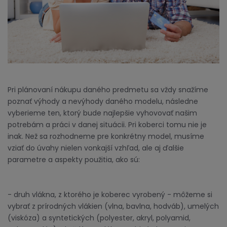
Pri plánovaní nákupu daného predmetu sa vždy snažíme
poznať výhody a nevýhody daného modelu, následne
vyberieme ten, ktorý bude najlepšie vyhovovať našim
potrebám a práci v danej situácii. Pri koberci tomu nie je
inak. Než sa rozhodneme pre konkrétny model, musíme
vziať do úvahy nielen vonkajší vzhľad, ale aj ďalšie
parametre a aspekty použitia, ako sú:
- druh vlákna, z ktorého je koberec vyrobený - môžeme si
vybrať z prírodných vlákien (vlna, bavlna, hodváb), umelých
(viskóza) a syntetických (polyester, akryl, polyamid,