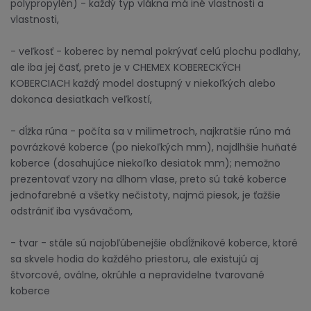
polypropylén) - každý typ vlákna má iné vlastnosti a
vlastnosti,
- veľkosť - koberec by nemal pokrývať celú plochu podlahy,
ale iba jej časť, preto je v CHEMEX KOBERECKÝCH
KOBERCIACH každý model dostupný v niekoľkých alebo
dokonca desiatkach veľkostí,
- dĺžka rúna - počíta sa v milimetroch, najkratšie rúno má
povrázkové koberce (po niekoľkých mm), najdlhšie huňaté
koberce (dosahujúce niekoľko desiatok mm); nemožno
prezentovať vzory na dlhom vlase, preto sú také koberce
jednofarebné a všetky nečistoty, najmä piesok, je ťažšie
odstrániť iba vysávačom,
- tvar - stále sú najobľúbenejšie obdĺžnikové koberce, ktoré
sa skvele hodia do každého priestoru, ale existujú aj
štvorcové, oválne, okrúhle a nepravidelne tvarované
koberce