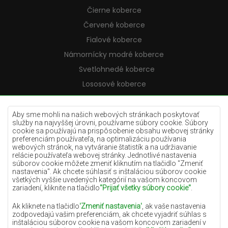
Čierne koberce
Červené koberce
Fialové koberce
Námornícky modré koberce
Svetlohnedé koberce
Lososové koberce
Krémové koberce
Lilac koberce
Aby sme mohli na našich webových stránkach poskytovať
služby na najvyššej úrovni, používame súbory cookie. Súbory
Žlté koberce
cookie sa používajú na prispôsobenie obsahu webovej stránky
preferenciám používateľa, na optimalizáciu používania
Mätové koberce
webových stránok, na vytváranie štatistík a na udržiavanie
relácie používateľa webovej stránky. Jednotlivé nastavenia
Modré koberce
súborov cookie môžete zmeniť kliknutím na tlačidlo "Zmeniť
nastavenia". Ak chcete súhlasiť s inštaláciou súborov cookie
Oranžové koberce
všetkých vyššie uvedených kategórií na vašom koncovom
Ružové koberce
zariadení, kliknite na tlačidlo
"Prijať všetky súbory cookie"
.
Šedé koberce
Ak kliknete na tlačidlo
'Zmeniť nastavenia'
, ak vaše nastavenia
zodpovedajú vašim preferenciám, ak chcete vyjadriť súhlas s
Terakotové koberce
inštaláciou súborov cookie na vašom koncovom zariadení v