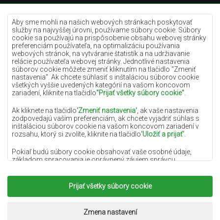
Krémové koberce
Lilac koberce
Aby sme mohli na našich webových stránkach poskytovať
služby na najvyššej úrovni, používame súbory cookie. Súbory
Žlté koberce
cookie sa používajú na prispôsobenie obsahu webovej stránky
preferenciám používateľa, na optimalizáciu používania
Mätové koberce
webových stránok, na vytváranie štatistík a na udržiavanie
relácie používateľa webovej stránky. Jednotlivé nastavenia
Modré koberce
súborov cookie môžete zmeniť kliknutím na tlačidlo "Zmeniť
Oranžové koberce
nastavenia". Ak chcete súhlasiť s inštaláciou súborov cookie
všetkých vyššie uvedených kategórií na vašom koncovom
Ružové koberce
zariadení, kliknite na tlačidlo
"Prijať všetky súbory cookie"
.
Šedé koberce
Ak kliknete na tlačidlo
'Zmeniť nastavenia'
, ak vaše nastavenia
zodpovedajú vašim preferenciám, ak chcete vyjadriť súhlas s
Terakotové koberce
inštaláciou súborov cookie na vašom koncovom zariadení v
Zelené koberce
rozsahu, ktorý si zvolíte, kliknite na tlačidlo
'Uložiť a prijať'
.
Zlaté koberce
Pokiaľ budú súbory cookie obsahovať vaše osobné údaje,
základom spracovania je oprávnený záujem správcu
osobných údajov (DYWANYCHEMEX) alebo tretích strán v
podobe poskytovania vysokokvalitných služieb na našej
webovej stránke a marketingových aktivít správcu osobných
Prijať všetky súbory cookie
Copyright 2022
Koberce Chemex.
Všetky práva
údajov a jeho dôveryhodných partnerov.
vyhradené.
Viac informácií o súboroch cookie a spracovaní osobných
Realizácia:
www.dimax.pl
Zmena nastavení
údajov nájdete v
Zásadách ochrany osobných údajov
.