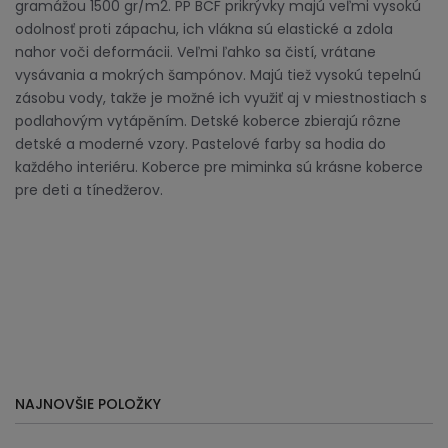
gramážou 1500 gr/m2. PP BCF prikrývky majú veľmi vysokú
odolnosť proti zápachu, ich vlákna sú elastické a zdola
nahor voči deformácii. Veľmi ľahko sa čistí, vrátane
vysávania a mokrých šampónov. Majú tiež vysokú tepelnú
zásobu vody, takže je možné ich využiť aj v miestnostiach s
podlahovým vytápěním. Detské koberce zbierajú rôzne
detské a moderné vzory. Pastelové farby sa hodia do
každého interiéru. Koberce pre miminka sú krásne koberce
pre deti a tínedžerov.
NAJNOVŠIE POLOŽKY