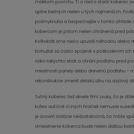
mäkkom povrchu. Tí o niečo starší koberec oc
úplne bežných nielen u tých najmenších. Podla
pošmyknutia a bezpečnejšie v tomto ohľade 
kobercom je pritom nielen chránená pred pádm
Koľkokrát sme niečo upustili náhodou alebo m
bohužiaľ sú často spojené s poškodením ich m
riziko takýchto strát a chráni podlahu pred p
miestnosti panely alebo drevenú podlahu – môž
rekonštrukcie zmeniť detskú izbu na azylový 
Tučný koberec tiež skvele tlmí zvuky, čo je dôl
kolies autíčok či iných hračiek nemusia sused
je úroveň izolácie nedostatočná, čo môže spôs
Umiestnenie koberca bude nielen ďalšou bariér