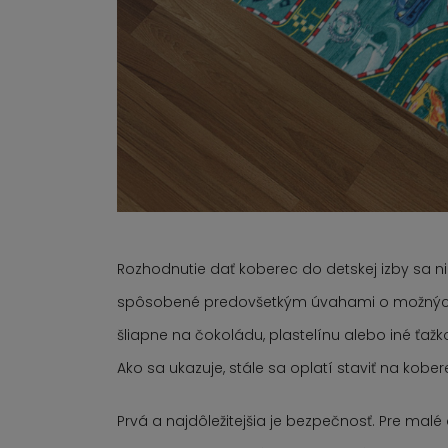
Rozhodnutie dať koberec do detskej izby sa n
spôsobené predovšetkým úvahami o možných s
šliapne na čokoládu, plastelínu alebo iné ťažko 
Ako sa ukazuje, stále sa oplatí staviť na kobe
Prvá a najdôležitejšia je bezpečnosť. Pre malé