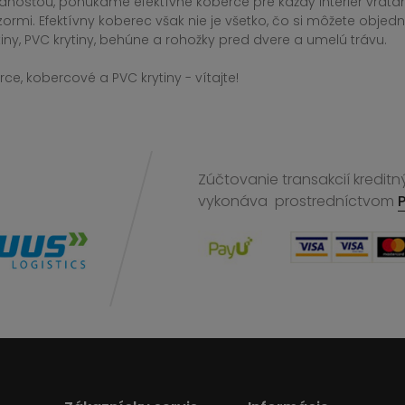
dnosťou, ponúkame efektívne koberce pre každý interiér vrá
zormi. Efektívny koberec však nie je všetko, čo si môžete obj
iny, PVC krytiny, behúne a rohožky pred dvere a umelú trávu.
ce, kobercové a PVC krytiny - vítajte!
Zúčtovanie transakcií kreditn
vykonáva
prostredníctvom