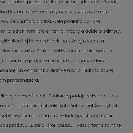
enia jednak pri hre na jeho povrchu, jednak pri pádoch,
ha bez akejkoľvek ochrany na nej predstavuje riziko
nebude ani malá dlažba. Celá podlaha pokrytá
i a odreninami, ale chráni aj hračky a ďalšie predmety.
yšlienkou? Aj takéto situácie sa stávajú deťom a
ilovanej hračky. Silný a mäkký koberec minimalizuje
oškodením. To je dobré riešenie, keď máme v danej
eme ich ochrániť na detstve a pri príležitosti ďalšej
dom pre teenagera.
ežité aj pre menšie deti. Cvakanie, padajúce kvádre, zvuk
ia v prípade kociek schváliť. Bohužiaľ v mnohých bytoch
obiť nepríjemnosti na strane ľudí žijúcich pod nami.
ou proti zvuku, ale aj proti chladu - vďaka tomu sa naše