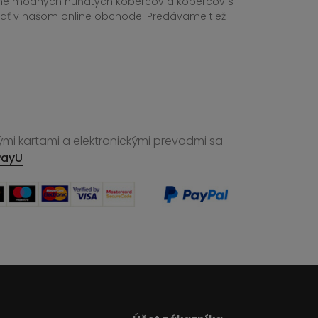
tane módnych huňatých kobercov a kobercov s
ednať v našom online obchode. Predávame tiež
ými kartami a elektronickými prevodmi sa
PayU