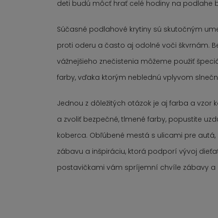
deti budú môcť hrať celé hodiny na podlahe be
Súčasné podlahové krytiny sú skutočným umel
proti oderu a často aj odolné voči škvrnám. 
vážnejšieho znečistenia môžeme použiť špeciá
farby, vďaka ktorým neblednú vplyvom slnečn
Jednou z dôležitých otázok je aj farba a vzor
a zvoliť bezpečné, tlmené farby, popustite uzd
koberca. Obľúbené mestá s ulicami pre autá
zábavu a inšpiráciu, ktorá podporí vývoj die
postavičkami vám spríjemní chvíle zábavy a