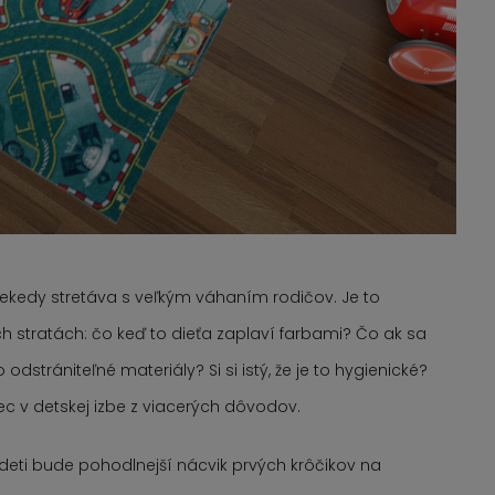
iekedy stretáva s veľkým váhaním rodičov. Je to
tratách: čo keď to dieťa zaplaví farbami? Čo ak sa
odstrániteľné materiály? Si si istý, že je to hygienické?
rec v detskej izbe z viacerých dôvodov.
 deti bude pohodlnejší nácvik prvých krôčikov na