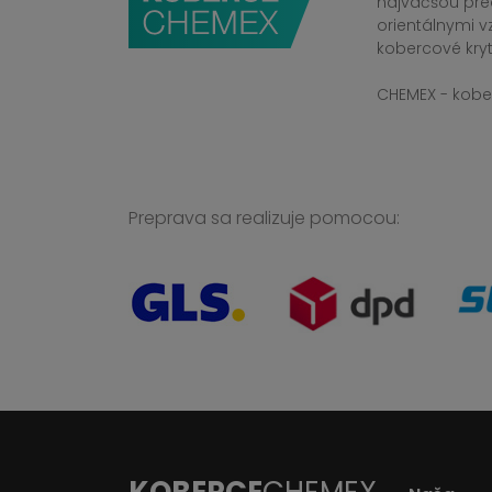
najväčšou pre
orientálnymi v
kobercové kryt
CHEMEX - kober
Preprava sa realizuje pomocou:
KOBERCE
CHEMEX