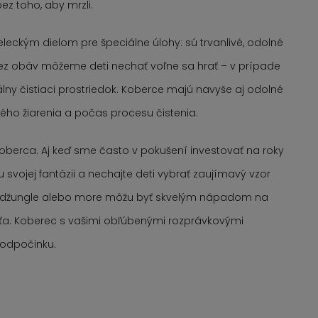
z toho, aby mrzli.
eckým dielom pre špeciálne úlohy: sú trvanlivé, odolné
Bez obáv môžeme deti nechať voľne sa hrať – v prípade
lny čistiaci prostriedok. Koberce majú navyše aj odolné
ého žiarenia a počas procesu čistenia.
 koberca. Aj keď sme často v pokušení investovať na roky
u svojej fantázii a nechajte deti vybrať zaujímavý vzor
, džungle alebo more môžu byť skvelým nápadom na
ťaťa. Koberec s vašimi obľúbenými rozprávkovými
 odpočinku.