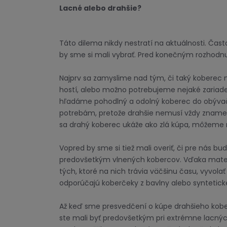
Lacné alebo drahšie?
Táto dilema nikdy nestratí na aktuálnosti. Ča
by sme si mali vybrať. Pred konečným rozhodn
Najprv sa zamyslime nad tým, či taký koberec
hostí, alebo možno potrebujeme nejaké zariad
hľadáme pohodlný a odolný koberec do obýva
potrebám, pretože drahšie nemusí vždy znamenať
sa drahý koberec ukáže ako zlá kúpa, môžeme
Vopred by sme si tiež mali overiť, či pre nás b
predovšetkým vlnených kobercov. Vďaka materi
tých, ktoré na nich trávia väčšinu času, vyvolať
odporúčajú koberčeky z bavlny alebo synteticke
Až keď sme presvedčení o kúpe drahšieho kob
ste mali byť predovšetkým pri extrémne lacnýc