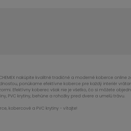
CHEMEX nakúpite kvalitné tradičné a moderné koberce online za
dnosťou, ponúkame efektívne koberce pre každý interiér vrá
zormi. Efektívny koberec však nie je všetko, čo si môžete obj
iny, PVC krytiny, behúne a rohožky pred dvere a umelú trávu.
ce, kobercové a PVC krytiny - vítajte!