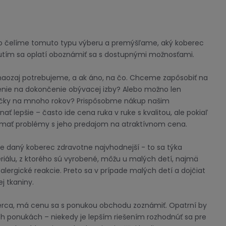
sto čelíme tomuto typu výberu a premýšľame, aký koberec
utím sa oplatí oboznámiť sa s dostupnými možnosťami.
 naozaj potrebujeme, a ak áno, na čo. Chceme zapôsobiť na
enie na dokončenie obývacej izby? Alebo možno len
čky na mnoho rokov? Prispôsobme nákup našim
 lepšie – často ide cena ruka v ruke s kvalitou, ale pokiaľ
 mať problémy s jeho predajom na atraktívnom cena.
ude daný koberec zdravotne najvhodnejší - to sa týka
álu, z ktorého sú vyrobené, môžu u malých detí, najmä
 alergické reakcie. Preto sa v prípade malých detí a dojčiat
j tkaniny.
erca, má cenu sa s ponukou obchodu zoznámiť. Opatrní by
h ponukách – niekedy je lepším riešením rozhodnúť sa pre