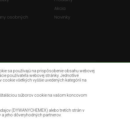
Akcia
any osobných
Novinky
okie sa používajú na prispôsobenie obsahu webovej
ácie používateľa webovej stránky. Jednotlivé
v cookie všetkých vyššie uvedených kategórií na
Fľašovité zelené koberce
dré koberce
Svetlohnedé koberce
s inštaláciou súborov cookie na vašom koncovom
Mätové koberce
Terakotové koberce
údajov (DYWANYCHEMEX) alebo tretích strán v
v a jeho dôveryhodných partnerov.