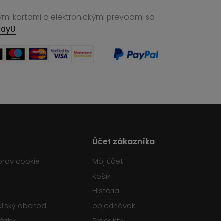
ými kartami a elektronickými prevodmi sa
PayU
Účet zákazníka
orov cookie
Môj účet
Košík
História
teľský obchod
objednávok
tázky
Produkty