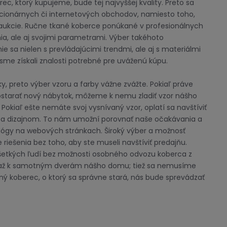
ec, ktorý kupujeme, bude tej najvyššej kvality. Preto sa
cionárnych či internetových obchodov, namiesto toho,
 aukcie. Ručne tkané koberce ponúkané v profesionálnych
a, ale aj svojimi parametrami. Výber takéhoto
 sa nielen s prevládajúcimi trendmi, ale aj s materiálmi
 sme získali znalosti potrebné pre uváženú kúpu.
, preto výber vzoru a farby vážne zvážte. Pokiaľ práve
bstarať nový nábytok, môžeme k nemu zladiť vzor nášho
Pokiaľ ešte nemáte svoj vysnívaný vzor, oplatí sa navštíviť
 a dizajnom. To nám umožní porovnať naše očakávania a
alógy na webových stránkach. Široký výber a možnosť
iešenia bez toho, aby ste museli navštíviť predajňu.
všetkých ľudí bez možnosti osobného odvozu koberca z
 až k samotným dverám nášho domu; tiež sa nemusíme
ný koberec, o ktorý sa správne stará, nás bude sprevádzať