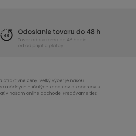
Odoslanie tovaru do 48 h
Tovar odosielame do 48 hodín
od od prijatia platby
 atraktívne ceny. Veľký výber je našou
tane módnych huňatých kobercov a kobercov s
ednať v našom online obchode. Predávame tiež