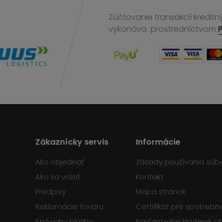
Zúčtovanie transakcií kreditn
vykonáva
prostredníctvom
Zákaznícky servis
Informácie
Ako objednať
Zásady používania súb
Ako sa vrátiť
Kontakt
Predpisy
Mapa stránok
Reklamácie tovaru
Certifikát pre spotrebi
Spôsoby platby
Najčastejšie kladené o