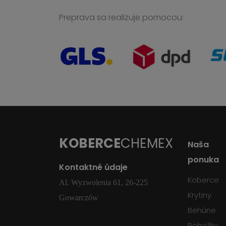
Preprava sa realizuje pomocou:
KOBERCE
CHEMEX
Naša
ponuka
Kontaktné údaje
Koberce
Al. Wyzwolenia 61, 26-225
Krytiny
Gowarczów
Behúne
Rohožky