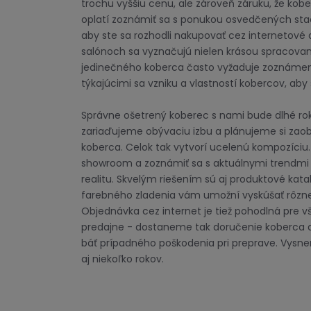
trochu vyššiu cenu, ale zároveň záruku, že kober
oplatí zoznámiť sa s ponukou osvedčených sta
aby ste sa rozhodli nakupovať cez internetové
salónoch sa vyznačujú nielen krásou spracovani
jedinečného koberca často vyžaduje zoznámenie
týkajúcimi sa vzniku a vlastností kobercov, aby
Správne ošetrený koberec s nami bude dlhé roky
zariaďujeme obývaciu izbu a plánujeme si zao
koberca. Celok tak vytvorí ucelenú kompozíciu. 
showroom a zoznámiť sa s aktuálnymi trendmi
realitu. Skvelým riešením sú aj produktové kat
farebného zladenia vám umožní vyskúšať rôzne r
Objednávka cez internet je tiež pohodlná pre 
predajne - dostaneme tak doručenie koberca
báť prípadného poškodenia pri preprave. Vysne
aj niekoľko rokov.